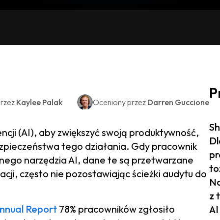
P
rzez
Kaylee Palak
Oceniony przez
Darren Guccione
Sh
encji (AI), aby zwiększyć swoją produktywność,
Dl
zpieczeństwa tego działania. Gdy pracownik
pr
onego narzędzia AI, dane te są przetwarzane
to
cji, często nie pozostawiając ścieżki audytu do
Na
z 
nnual Report
78% pracowników zgłosiło
AI