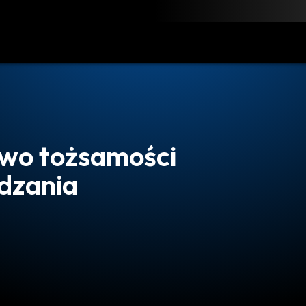
obierz
Zasoby
Kontakt
two tożsamości
ądzania