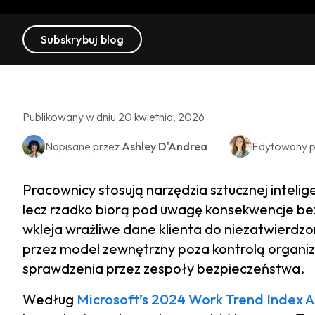
Subskrybuj blog
Publikowany w dniu 20 kwietnia, 2026
Napisane przez
Ashley D'Andrea
Edytowany p
Pracownicy stosują narzędzia sztucznej intelig
lecz rzadko biorą pod uwagę konsekwencje be
wkleja wrażliwe dane klienta do niezatwierdz
przez model zewnętrzny poza kontrolą organiza
sprawdzenia przez zespoły bezpieczeństwa.
Według
Microsoft’s 2024 Work Trend Index A