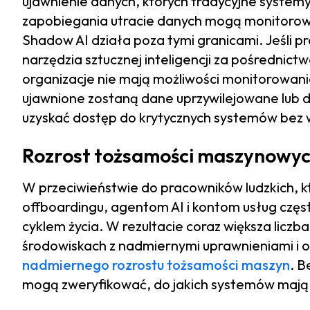
ujawnienie danych, których tradycyjne syste
zapobiegania utracie danych mogą monitorowa
Shadow AI działa poza tymi granicami. Jeśli p
narzędzia sztucznej inteligencji za pośredni
organizacje nie mają możliwości monitorowania
ujawnione zostaną dane uprzywilejowane lub 
uzyskać dostęp do krytycznych systemów bez w
Rozrost tożsamości maszynowy
W przeciwieństwie do pracowników ludzkich, k
offboardingu, agentom AI i kontom usług częs
cyklem życia. W rezultacie coraz większa liczb
środowiskach z nadmiernymi uprawnieniami i
nadmiernego rozrostu tożsamości maszyn
. B
mogą zweryfikować, do jakich systemów mają 