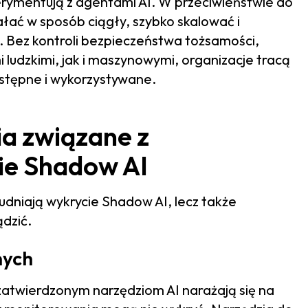
perymentują z agentami AI. W przeciwieństwie do
ać w sposób ciągły, szybko skalować i
 Bez kontroli bezpieczeństwa tożsamości,
udzkimi, jak i maszynowymi, organizacje tracą
ostępne i wykorzystywane.
a związane z
ie Shadow AI
udniają wykrycie Shadow AI, lecz także
dzić.
nych
zatwierdzonym narzędziom AI narażają się na