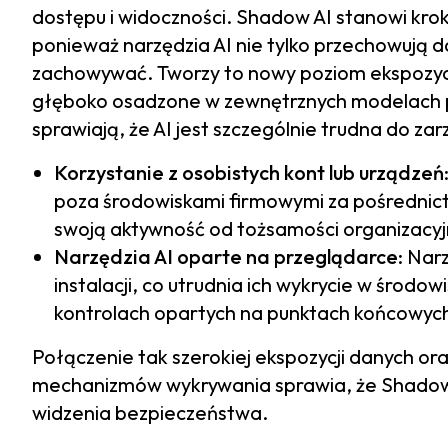
dostępu i widoczności. Shadow AI stanowi kro
ponieważ narzędzia AI nie tylko przechowują da
zachowywać. Tworzy to nowy poziom ekspozycj
głęboko osadzone w zewnętrznych modelach poz
sprawiają, że AI jest szczególnie trudna do zar
Korzystanie z osobistych kont lub urządzeń
poza środowiskami firmowymi za pośrednict
swoją aktywność od tożsamości organizacyjne
Narzędzia AI oparte na przeglądarce
: Nar
instalacji, co utrudnia ich wykrycie w środow
kontrolach opartych na punktach końcowyc
Połączenie tak szerokiej ekspozycji danych ora
mechanizmów wykrywania sprawia, że Shadow 
widzenia bezpieczeństwa.