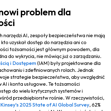
nowi problem dla
ości
h narzędzi AI, zespoły bezpieczeństwa nie mają
 kto uzyskał dostęp do narzędzia ani co
zności tożsamości jest głównym powodem, dla
udna do wykrycia, nie mówiąc już o zarządzaniu.
ścią i Dostępem
(IAM) były projektowane dla
howaniu i zdefiniowanych rolach. Jednak
oje strategie bezpieczeństwa, aby uwzględnić
 AI i konta usługowe. Te tożsamości
tęp do wielu krytycznych systemów i
śród przedsiębiorstw rośnie. W rzeczywistości,
Kinsey’s 2025 State of AI Global Survey
, 62%