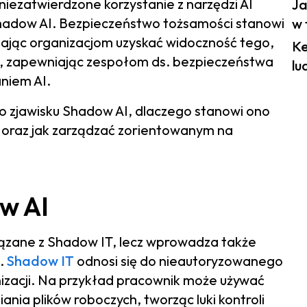
 niezatwierdzone korzystanie z narzędzi AI
Ja
Shadow AI. Bezpieczeństwo tożsamości stanowi
w 
jąc organizacjom uzyskać widoczność tego,
K
ach, zapewniając zespołom ds. bezpieczeństwa
lu
niem AI.
j o zjawisku Shadow AI, dlaczego stanowi ono
 oraz jak zarządzać zorientowanym na
w AI
iązane z Shadow IT, lecz wprowadza także
a.
Shadow IT
odnosi się do nieautoryzowanego
zacji. Na przykład pracownik może używać
nia plików roboczych, tworząc luki kontroli