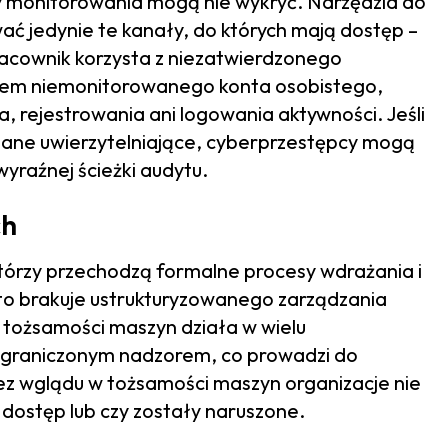
my monitorowania mogą nie wykryć. Narzędzia do
ć jedynie te kanały, do których mają dostęp –
racownik korzysta z niezatwierdzonego
ctwem niemonitorowanego konta osobistego,
, rejestrowania ani logowania aktywności. Jeśli
dane uwierzytelniające, cyberprzestępcy mogą
yraźnej ścieżki audytu.
ch
tórzy przechodzą formalne procesy wdrażania i
to brakuje ustrukturyzowanego zarządzania
a tożsamości maszyn działa w wielu
 ograniczonym nadzorem, co prowadzi do
ez wglądu w tożsamości maszyn organizacje nie
dostęp lub czy zostały naruszone.