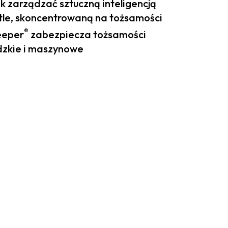
k zarządzać sztuczną inteligencją
tle, skoncentrowaną na tożsamości
®
eeper
zabezpiecza tożsamości
dzkie i maszynowe