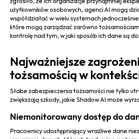
zgłosiło, że ich organizacje przynajmniej eks
użytkowników osobowych, agenci AI mogą dział
współdziałać w wielu systemach jednocześnie.
które mogą zarządzać zarówno tożsamościami l
kontrolę nad tym, w jaki sposób ich dane są d
Najważniejsze zagrożeni
tożsamością w kontekśc
Słabe zabezpieczenia tożsamości nie tylko utr
zwiększają szkody, jakie Shadow AI może wyrzą
Niemonitorowany dostęp do da
Pracownicy udostępniający wrażliwe dane nie