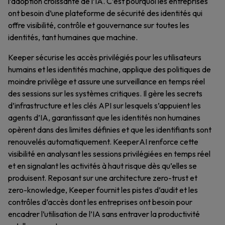
l’adoption croissante de l’IA. C’est pourquoi les entreprises
ont besoin d’une plateforme de sécurité des identités qui
offre visibilité, contrôle et gouvernance sur toutes les
identités, tant humaines que machine.
Keeper sécurise les accès privilégiés pour les utilisateurs
humains et les identités machine, applique des politiques de
moindre privilège et assure une surveillance en temps réel
des sessions sur les systèmes critiques. Il gère les secrets
d’infrastructure et les clés API sur lesquels s’appuient les
agents d’IA, garantissant que les identités non humaines
opèrent dans des limites définies et que les identifiants sont
renouvelés automatiquement. KeeperAI renforce cette
visibilité en analysant les sessions privilégiées en temps réel
et en signalant les activités à haut risque dès qu’elles se
produisent. Reposant sur une architecture zero-trust et
zero-knowledge, Keeper fournit les pistes d’audit et les
contrôles d’accès dont les entreprises ont besoin pour
encadrer l’utilisation de l’IA sans entraver la productivité