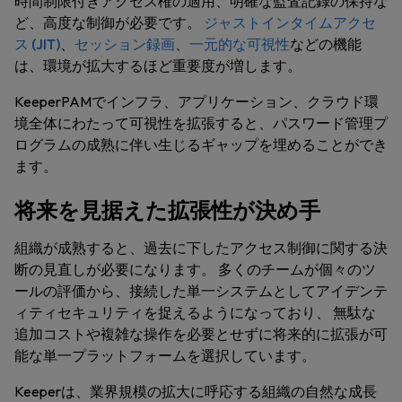
時間制限付きアクセス権の適用、明確な監査記録の保持な
ど、高度な制御が必要です。
ジャストインタイムアクセ
ス (JIT)
、
セッション録画
、
一元的な可視性
などの機能
は、環境が拡大するほど重要度が増します。
KeeperPAMでインフラ、アプリケーション、クラウド環
境全体にわたって可視性を拡張すると、パスワード管理プ
ログラムの成熟に伴い生じるギャップを埋めることができ
ます。
将来を見据えた拡張性が決め手
組織が成熟すると、過去に下したアクセス制御に関する決
断の見直しが必要になります。 多くのチームが個々のツ
ールの評価から、接続した単一システムとしてアイデンテ
ィティセキュリティを捉えるようになっており、 無駄な
追加コストや複雑な操作を必要とせずに将来的に拡張が可
能な単一プラットフォームを選択しています。
Keeperは、業界規模の拡大に呼応する組織の自然な成長