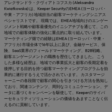
アレクサンドラ・クヴィアトコフスカ (Aleksandra
Kwiatkowska) は、Keeper SecurityのEMEA (ヨーロッパ・
中東・アフリカ) 地域担当の顧客マーケティングシニアス
ペシャリストです。 現職では、EMEA地域向けのエンゲー
ジメント戦略や顧客最優先のイニシアチブを通じて、この
地域での顧客体験の強化に重点的に取り組んでいます。
マーケティング畑での経験はEMEA (ヨーロッパ・中東・
アフリカ) 市場全体で16年以上に及び、金融サービス、保
険、SaaS業界のフィールドマーケティング、B2B戦略、
顧客エンゲージメントの職務を歴任してきました。 こう
した多様な経歴は、地域での事業拡大と顧客の長期定着を
後押しする目的を持つ顧客マーケティングプログラムを効
果的に遂行するうえで活かされています。 カスタマージ
ャーニーの各段階で顧客の関心を引きつける方法を熟知し
ており、関連コンテンツ、周到なコミュニケーション、デ
ータに基づくキャンペーンを駆使して、Keeperのサイバ
ーセキュリティソリューションの価値をあますことなく伝
えるのに貢献しています。