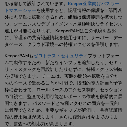
を考慮して設計されています。
Keeper企業向けパスワー
ドマネージャー
を使用すると、認証情報の保護をIT部門以
外にも簡単に拡張できるため、組織は保護範囲を拡大しつ
つ、シームレスなデプロイメントと単純明快なライセンス
運用が可能になります。 KeeperPAMはこの環境を基盤
に、管理者の共有認証情報を使用せずに、サーバー、デー
タベース、クラウド環境への特権アクセスを保護します。
KeeperPAMも
ゼロトラストセキュリティ
プラットフォー
ムで動作するため、新たなインフラを追加したり、
セキュ
リティスタックを再設計したりせずに、特権アクセス制御
を拡張できます
。 チームは、実装の開始や拡張を自分た
ちのペースで進めることが可能で、段階的導入計画と予算
枠に合わせて、ロールベースのアクセス制御、セッション
の可視性、監査で利用可能なレポートの作成を段階的に展
開できます。 パスワードと特権アクセスの両方を一元的
に管理できるため、重要なギャップが解消し、共有認証情
報の使用頻度が減ります。さらに複雑さは今までのまま
で、監査への対応力が高まります。