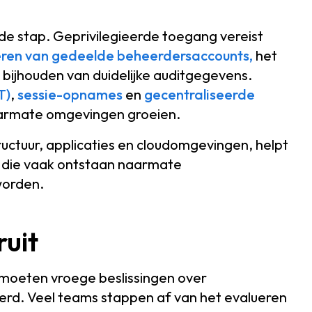
nde stap. Geprivilegieerde toegang vereist
eren van gedeelde beheerdersaccounts,
het
bijhouden van duidelijke auditgegevens.
T)
,
sessie-opnames
en
gecentraliseerde
aarmate omgevingen groeien.
ructuur, applicaties en cloudomgevingen, helpt
 die vaak ontstaan naarmate
orden.
ruit
moeten vroege beslissingen over
rd. Veel teams stappen af van het evalueren