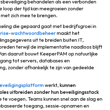
tsbeveiliging behandelen als een verbonden
e loop der tijd kan meegroeien zonder
 met zich mee te brengen.
eling die gepaard gaat met bedrijfsgroei in
prise-wachtwoordbeheer
maakt het
gsgegevens uit te breiden buiten IT,
reden terwijl de implementatie naadloos blijft
t. Van daaruit bouwt KeeperPAM op natuurlijke
oegang tot servers, databases en
, zonder afhankelijk te zijn van gedeelde
beveiligingsplatform
werkt,
kunnen
les uitbreiden zonder hun beveiligingsstack
oe te voegen. Teams kunnen snel aan de slag en
lgebaseerde toegang, sessie-opnamen en