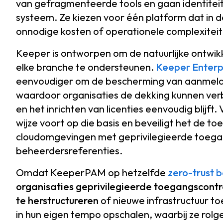
van gefragmenteerde tools en gaan identitei
systeem. Ze kiezen voor één platform dat in d
onnodige kosten of operationele complexiteit
Keeper is ontworpen om de natuurlijke ontwikk
elke branche te ondersteunen.
Keeper Enter
eenvoudiger om de bescherming van aanmeldin
waardoor organisaties de dekking kunnen verb
en het inrichten van licenties eenvoudig blijf
wijze voort op die basis en beveiligt het de t
cloudomgevingen met geprivilegieerde toegang
beheerdersreferenties.
Omdat KeeperPAM op hetzelfde
zero-trust 
organisaties geprivilegieerde toegangscontro
te herstructureren
of nieuwe infrastructuur t
in hun eigen tempo opschalen, waarbij ze ro