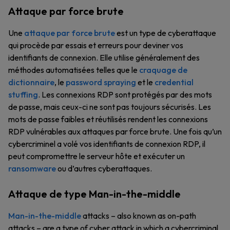
Attaque par force brute
Une
attaque par force brute
est un type de cyberattaque
qui procède par essais et erreurs pour deviner vos
identifiants de connexion. Elle utilise généralement des
méthodes automatisées telles que le
craquage de
dictionnaire
, le
password spraying
et le
credential
stuffing
. Les connexions RDP sont protégés par des mots
de passe, mais ceux-ci ne sont pas toujours sécurisés. Les
mots de passe faibles et réutilisés rendent les connexions
RDP vulnérables aux attaques par force brute. Une fois qu’un
cybercriminel a volé vos identifiants de connexion RDP, il
peut compromettre le serveur hôte et exécuter un
ransomware
ou d’autres cyberattaques.
Attaque de type Man-in-the-middle
Man-in-the-middle
attacks – also known as on-path
attacks – are a type of cyber attack in which a cybercriminal