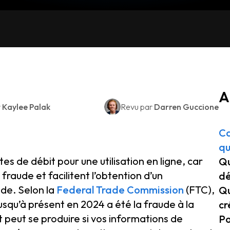
A
r
Kaylee Palak
Revu par
Darren Guccione
Ca
qu
tes de débit pour une utilisation en ligne, car
Qu
 fraude et facilitent l’obtention d’un
dé
de. Selon la
Federal Trade Commission
(FTC),
Qu
jusqu’à présent en 2024 a été la fraude à la
cr
t peut se produire si vos informations de
Po