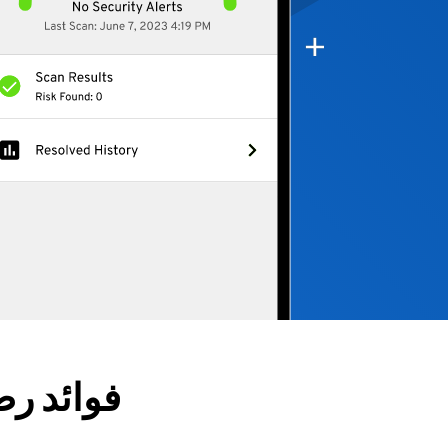
فوائد رص