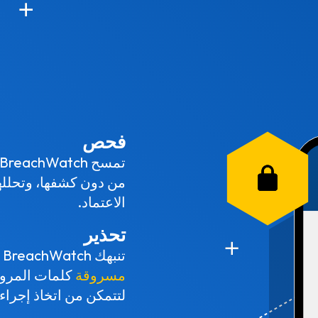
فحص
من دون كشفها، وتحللها 
الاعتماد.
تحذير
تنبهك BreachWatch في الوقت الحقيقي عندما تطابق
مسروقة
لتتمكن من اتخاذ إجراء