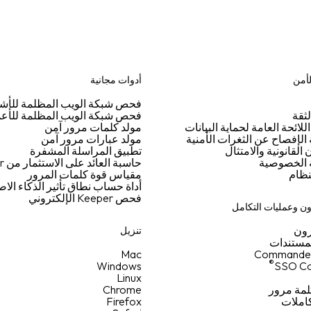
لأمن
أدوات مجانية
فحص شبكة الويب المظلمة للأ
ثقة
فحص شبكة الويب المظلمة للأع
اللائحة العامة لحماية البيانات
مولد كلمات مرور آمن
لإفصاح عن الثغرات الأمنية
مولد عبارات مرور آمن
القانونية والامتثال
تطبيق المراسلة المشفرة
الخصوصية
حاسبة العائد على الاستثمار من Keeper
نظام
مقياس قوة كلمات المرور
أداة حساب نطاق تأثير الذكاء ال
فحص Keeper الإلكتروني
ن وعمليات التكامل
ون
تنزيل
لمستندات
Mac
Commande
®
Windows
SSO Co
Linux
لمة مرور
Chrome
كاملات
Firefox