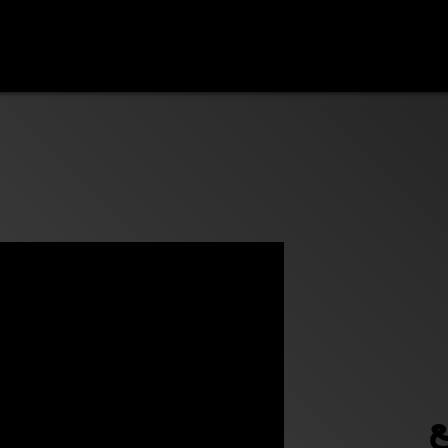
د
اتصل بنا
ع