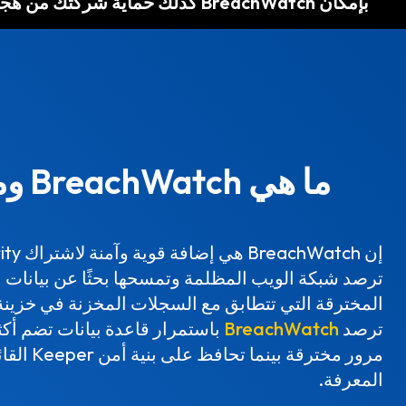
بإمكان BreachWatch كذلك حماية شركتك من هجمات ضغط بيانات الاعتماد والاستيلاء على الحسابات.
ما هي
ترصد شبكة الويب المظلمة وتمسحها بحثًا عن بيانات 
المخترقة التي تتطابق مع السجلات المخزنة في خزينة Keeper الخاصة بك
ترصد
BreachWatch
باستمرار قاعدة بيانات تضم أكث
مرور مخترقة 
المعرفة.