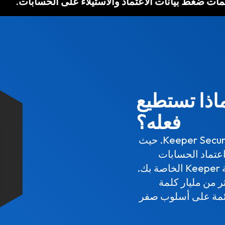
 BreachWatch وماذا تستطيع
فعله؟
إن BreachWatch هي إضافة قوية وآمنة لاشتراك Keeper Security. حيث
اعتماد الحسابات
.
ر من مليار كلمة
بينما تحافظ على بنية أمن Keeper القائمة على أسلوب صفر