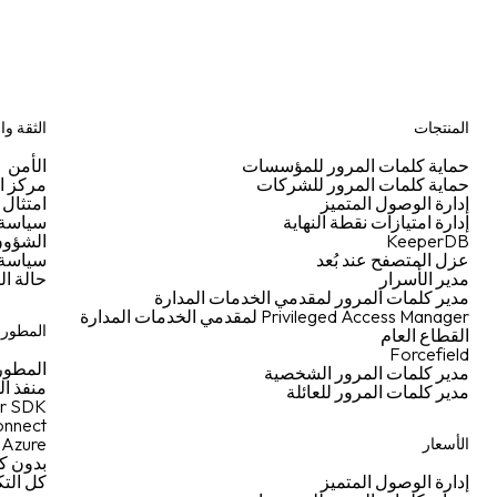
المنتجات
الثقة وا
حماية كلمات المرور للمؤسسات
الأمن
حماية كلمات المرور للشركات
مركز ال
إدارة الوصول المتميز
امتثال 
إدارة امتيازات نقطة النهاية
سياسة ا
KeeperDB
الشؤون 
عزل المتصفح عند بُعد
سياسة 
مدير الأسرار
حالة ال
مدير كلمات المرور لمقدمي الخدمات المدارة
Privileged Access Manager لمقدمي الخدمات المدارة
المطورو
القطاع العام
Forcefield
المطور
مدير كلمات المرور الشخصية
منفذ ا
مدير كلمات المرور للعائلة
r SDK
nnect
Azure
الأسعار
بدون ك
إدارة الوصول المتميز
كل الت