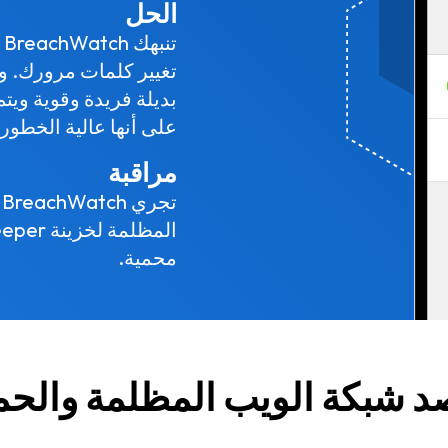
الحل
ت
تغيير كلمات مرورك. و
بديلة فريدة وقوية ويت
على أنها عالية الخطورة
مراقبة
ت
محمية.
د شبكة الويب المظلمة والحما