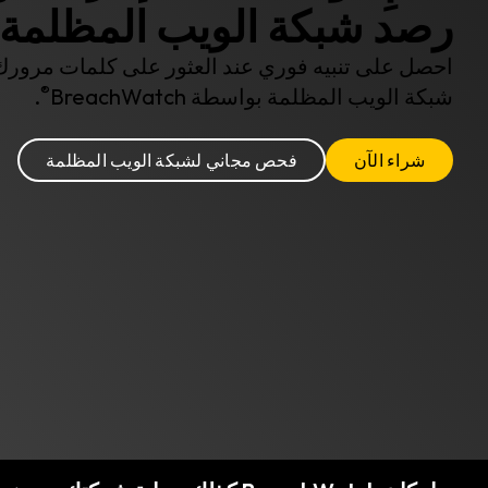
رصد شبكة الويب المظلمة.
احصل على تنبيه فوري عند العثور على كلمات مرور
®
شبكة الويب المظلمة بواسطة BreachWatch
.
شراء الآن
فحص مجاني لشبكة الويب المظلمة