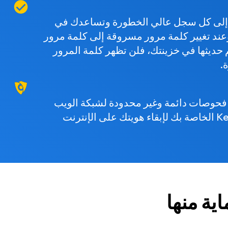
نبهك BreachWatch إلى كل سجل عالي الخطورة وتساعدك في
عند تغيير كلمة مرور مسروقة إلى كلمة مرور
م حديثها في خزينتك، فلن تظهر كلمة المرور
.
جري BreachWatch فحوصات دائمة وغير محدودة لشبكة الويب
المظلمة لخزينة Keeper الخاصة بك لإبقاء هويتك على الإنترنت
ية منها