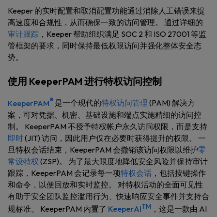
Keeper 的实时配置和取消配置功能通过消除人工错误来提
高速度和合规性，从而确保一致的访问管理。 通过详细的
审计跟踪
，Keeper 帮助组织满足 SOC 2 和 ISO 27001 等监
管框架的要求，同时保持最低权限访问并强化整体安全态
势。
使用 KeeperPAM 进行特权访问控制
®
KeeperPAM
是一个现代的
特权访问管理
(PAM) 解决方
案，可对凭据、机密、基础设施和端点实施精细的访问控
制。 KeeperPAM 不授予特权帐户永久访问权限，而是支持
即时
(JIT) 访问，因此用户仅在必要时获得提升的权限。 一
旦特权会话结束，KeeperPAM 会撤销该访问权限以维护
零
常设特权
(ZSP)。 为了最大限度地降低安全风险并保持审计
跟踪，KeeperPAM 会记录每一项
特权会话
，包括按键操作
和命令，以便回放和实时监控。 对特权活动的全面可见性
有助于安全团队监控滥用行为、快速响应安全事件并支持合
TM
规标准。 KeeperPAM 内置了
KeeperAI
，这是一款由 AI