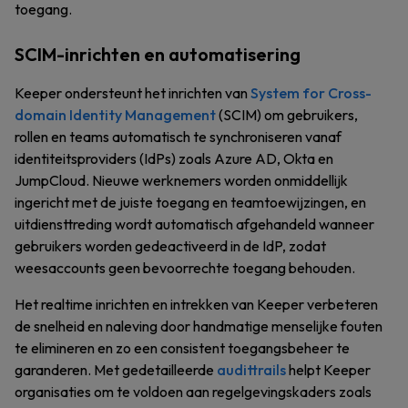
toegang.
SCIM-inrichten en automatisering
Keeper ondersteunt het inrichten van
System for Cross-
domain Identity Management
(SCIM) om gebruikers,
rollen en teams automatisch te synchroniseren vanaf
identiteitsproviders (IdPs) zoals Azure AD, Okta en
JumpCloud. Nieuwe werknemers worden onmiddellijk
ingericht met de juiste toegang en teamtoewijzingen, en
uitdiensttreding wordt automatisch afgehandeld wanneer
gebruikers worden gedeactiveerd in de IdP, zodat
weesaccounts geen bevoorrechte toegang behouden.
Het realtime inrichten en intrekken van Keeper verbeteren
de snelheid en naleving door handmatige menselijke fouten
te elimineren en zo een consistent toegangsbeheer te
garanderen. Met gedetailleerde
audittrails
helpt Keeper
organisaties om te voldoen aan regelgevingskaders zoals