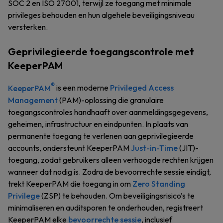
SOC 2 en ISO 27001, terwijl ze toegang met minimale
privileges behouden en hun algehele beveiligingsniveau
versterken.
Geprivilegieerde toegangscontrole met
KeeperPAM
®
KeeperPAM
is een moderne
Privileged Access
Management
(PAM)-oplossing die granulaire
toegangscontroles handhaaft over aanmeldingsgegevens,
geheimen, infrastructuur en eindpunten. In plaats van
permanente toegang te verlenen aan geprivilegieerde
accounts, ondersteunt KeeperPAM
Just-in-Time
(JIT)-
toegang, zodat gebruikers alleen verhoogde rechten krijgen
wanneer dat nodig is. Zodra de bevoorrechte sessie eindigt,
trekt KeeperPAM die toegang in om
Zero Standing
Privilege
(ZSP) te behouden. Om beveiligingsrisico’s te
minimaliseren en auditsporen te onderhouden, registreert
KeeperPAM elke
bevoorrechte sessie
, inclusief