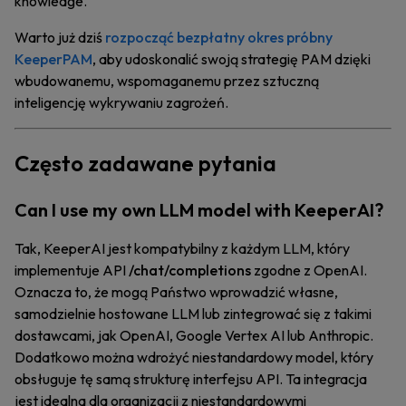
knowledge.
Warto już dziś
rozpocząć bezpłatny okres próbny
KeeperPAM
, aby udoskonalić swoją strategię PAM dzięki
wbudowanemu, wspomaganemu przez sztuczną
inteligencję wykrywaniu zagrożeń.
Często zadawane pytania
Can I use my own LLM model with KeeperAI?
Tak, KeeperAI jest kompatybilny z każdym LLM, który
implementuje API
/chat/completions
zgodne z OpenAI.
Oznacza to, że mogą Państwo wprowadzić własne,
samodzielnie hostowane LLM lub zintegrować się z takimi
dostawcami, jak OpenAI, Google Vertex AI lub Anthropic.
Dodatkowo można wdrożyć niestandardowy model, który
obsługuje tę samą strukturę interfejsu API. Ta integracja
jest idealna dla organizacji z niestandardowymi