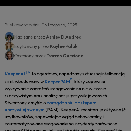
Publikowany w dniu 06 listopada, 2025
Napisane przez
Ashley D'Andrea
Edytowany przez
Kaylee Palak
Oceniony przez
Darren Guccione
TM
KeeperAI
to agentowy, napędzany sztuczną inteligencją
®
silnik wbudowany w
KeeperPAM
, który zapewnia
wykrywanie zagrożeń i reagowanie na nie w czasie
rzeczywistym oraz analizę sesji uprzywilejowanych.
Stworzony z myślą o
zarządzaniu dostępem
uprzywilejowanym
(PAM), KeeperAI monitoruje aktywność
użytkowników, zapewniając wgląd behawioralny i
zautomatyzowane reagowanie na incydenty zarówno w
sesjach SSH na żywo, jak i po ich odtworzeniu. KeeperAI to