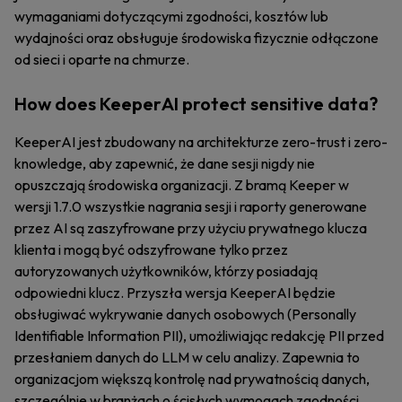
wymaganiami dotyczącymi zgodności, kosztów lub
wydajności oraz obsługuje środowiska fizycznie odłączone
od sieci i oparte na chmurze.
How does KeeperAI protect sensitive data?
KeeperAI jest zbudowany na architekturze zero-trust i zero-
knowledge, aby zapewnić, że dane sesji nigdy nie
opuszczają środowiska organizacji. Z bramą Keeper w
wersji 1.7.0 wszystkie nagrania sesji i raporty generowane
przez AI są zaszyfrowane przy użyciu prywatnego klucza
klienta i mogą być odszyfrowane tylko przez
autoryzowanych użytkowników, którzy posiadają
odpowiedni klucz. Przyszła wersja KeeperAI będzie
obsługiwać wykrywanie danych osobowych (Personally
Identifiable Information PII), umożliwiając redakcję PII przed
przesłaniem danych do LLM w celu analizy. Zapewnia to
organizacjom większą kontrolę nad prywatnością danych,
szczególnie w branżach o ścisłych wymogach zgodności.