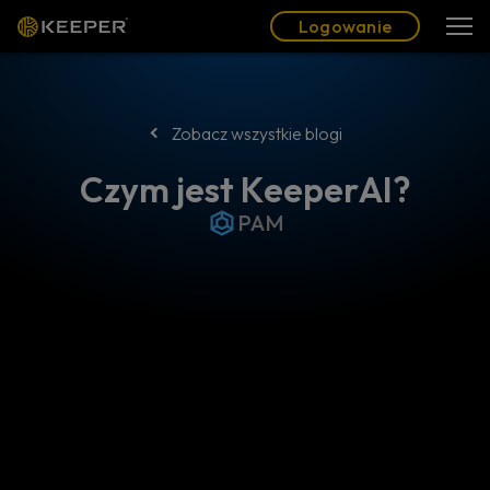
Blog
Partnerzy
Polski (PL)
Logowanie
Logowanie
Zobacz wszystkie blogi
Czym jest KeeperAI?
PAM