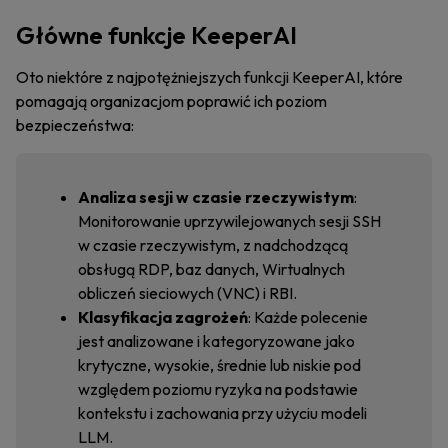
Główne funkcje KeeperAI
Oto niektóre z najpotężniejszych funkcji KeeperAI, które
pomagają organizacjom poprawić ich poziom
bezpieczeństwa:
Analiza sesji w czasie rzeczywistym
:
Monitorowanie uprzywilejowanych sesji SSH
w czasie rzeczywistym, z nadchodzącą
obsługą RDP, baz danych, Wirtualnych
obliczeń sieciowych (VNC) i RBI.
Klasyfikacja zagrożeń
: Każde polecenie
jest analizowane i kategoryzowane jako
krytyczne, wysokie, średnie lub niskie pod
względem poziomu ryzyka na podstawie
kontekstu i zachowania przy użyciu modeli
LLM.