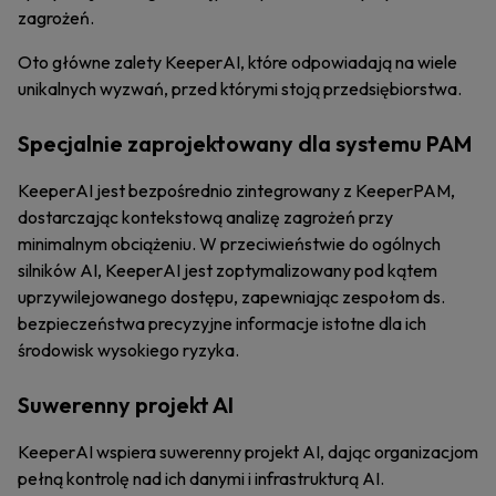
zagrożeń.
Oto główne zalety KeeperAI, które odpowiadają na wiele
unikalnych wyzwań, przed którymi stoją przedsiębiorstwa.
Specjalnie zaprojektowany dla systemu PAM
KeeperAI jest bezpośrednio zintegrowany z KeeperPAM,
dostarczając kontekstową analizę zagrożeń przy
minimalnym obciążeniu. W przeciwieństwie do ogólnych
silników AI, KeeperAI jest zoptymalizowany pod kątem
uprzywilejowanego dostępu, zapewniając zespołom ds.
bezpieczeństwa precyzyjne informacje istotne dla ich
środowisk wysokiego ryzyka.
Suwerenny projekt AI
KeeperAI wspiera suwerenny projekt AI, dając organizacjom
pełną kontrolę nad ich danymi i infrastrukturą AI.