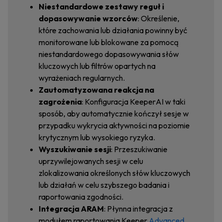
Niestandardowe zestawy reguł i
dopasowywanie wzorców
: Określenie,
które zachowania lub działania powinny być
monitorowane lub blokowane za pomocą
niestandardowego dopasowywania słów
kluczowych lub filtrów opartych na
wyrażeniach regularnych.
Zautomatyzowana reakcja na
zagrożenia
: Konfiguracja KeeperAI w taki
sposób, aby automatycznie kończył sesje w
przypadku wykrycia aktywności na poziomie
krytycznym lub wysokiego ryzyka.
Wyszukiwanie sesji
: Przeszukiwanie
uprzywilejowanych sesji w celu
zlokalizowania określonych słów kluczowych
lub działań w celu szybszego badania i
raportowania zgodności.
Integracja ARAM
: Płynna integracja z
modułem raportowania Keeper
Advanced