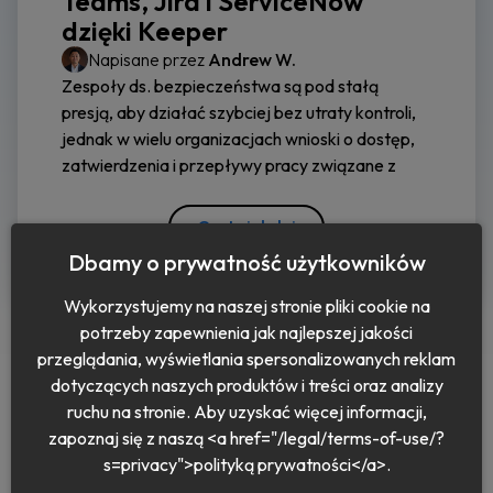
Teams, Jira i ServiceNow
dzięki Keeper
Napisane przez
Andrew W.
Zespoły ds. bezpieczeństwa są pod stałą
presją, aby działać szybciej bez utraty kontroli,
jednak w wielu organizacjach wnioski o dostęp,
zatwierdzenia i przepływy pracy związane z
Czytaj dalej
Dbamy o prywatność użytkowników
Wykorzystujemy na naszej stronie pliki cookie na
potrzeby zapewnienia jak najlepszej jakości
przeglądania, wyświetlania spersonalizowanych reklam
dotyczących naszych produktów i treści oraz analizy
ruchu na stronie. Aby uzyskać więcej informacji,
zapoznaj się z naszą <a href="/legal/terms-of-use/?
Polski
s=privacy">polityką prywatności</a>.