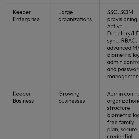
Keeper
Large
SSO, SCIM
Enterprise
organizations
provisioning,
Active
Directory/L
sync, RBAC,
advanced M
biometric log
admin contro
and passwor
managemen
Keeper
Growing
Admin contro
Business
businesses
organization
structure,
biometric log
free family
plan, secure
credential