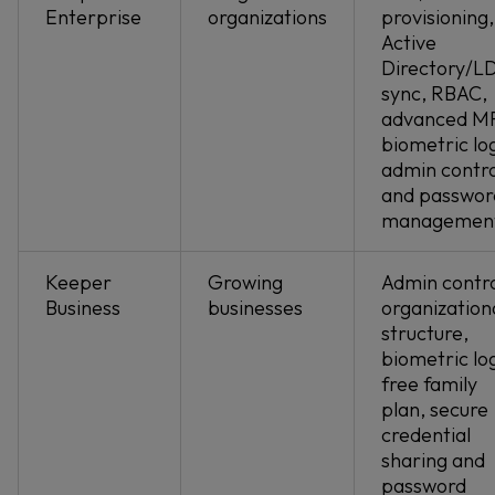
Enterprise
organizations
provisioning,
Active
Directory/L
sync, RBAC,
advanced M
biometric log
admin contro
and passwor
managemen
Keeper
Growing
Admin contro
Business
businesses
organization
structure,
biometric log
free family
plan, secure
credential
sharing and
password