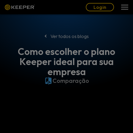
Blogue
Parceiros
Português (BR)
Login
Login
Ver todos os blogs
Como escolher o plano
Keeper ideal para sua
empresa
Comparação