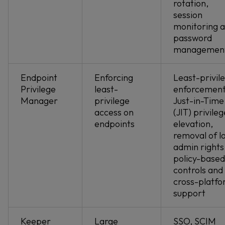
rotation,
session
monitoring 
password
managemen
Endpoint
Enforcing
Least-privil
Privilege
least-
enforcement
Manager
privilege
Just-in-Time
access on
(JIT) privileg
endpoints
elevation,
removal of l
admin rights
policy-based
controls and
cross-platf
support
Keeper
Large
SSO, SCIM