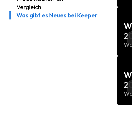
Vergleich
Was gibt es Neues bei Keeper
Wa
2
Wa
Wa
2
Wa