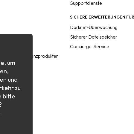
Supportdienste
SICHERE ERWEITERUNGEN FÜ
Darknet-Überwachung
eitung
Sicherer Dateispeicher
n
Concierge-Service
hen mit Konkurrenzprodukten
te, um
hek
ten,
chnis
ten und
rkehr zu
 bitte
?
 Keeper
.