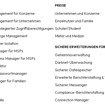
PREISE
gement für Konzerne
Unternehmen und Konzerne
gement für Unternehmen
Einzelnutzer und Familie
vilegierter Zugriffsberechtigungen
Schüler/Student
ilege Management
Militär und Medizin
r Isolation
SICHERE ERWEITERUNGEN FÜ
ager für MSPs
Geheimnisverwaltung
cess Manager für MSPs
Darknet-Überwachung
ektor
Sicherer Dateispeicher
Passwortmanager
Erweiterte Berichterstattung 
er für Familien
Sicherer Messenger
Compliance-Berichterstattung
lle
Connection Manager