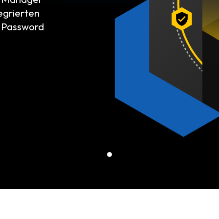
egrierten
e Password