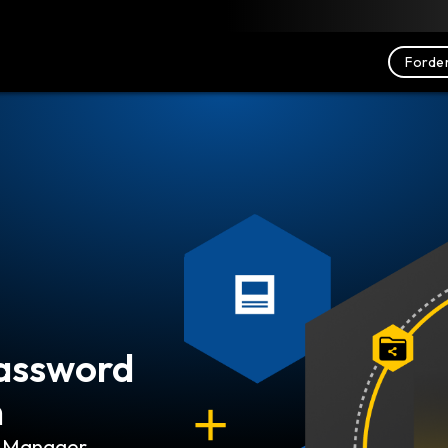
nterladen
Ressourcen
Kontakt
Forder
Password
n
rd Manager