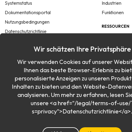
Systemstatus
Industrien
Dokumentationsportal
Funktionen
Nutzungsbedingungen
RESSOURCEN
Datenschutzrichtlinie
Enterprise-Anl
INTEGRATION
Kurzanleitunge
Wir schätzen Ihre Privatsphäre
Commander SDK
Keeper verglic
Wir verwenden Cookies auf unserer Websi
SSO Connect<sup>®</sup>
Wissensbibliot
Ihnen das beste Browser-Erlebnis zu bie
Azure
Passkey-Verzei
personalisierte Anzeigen zu unseren Produk
Passwordless
Blog
Inhalten zu bieten und den Website-Datenve
Alle Integrationsmöglichkeiten
Sitemap
analysieren. Um mehr zu erfahren, lesen Sie
unsere <a href="/legal/terms-of-use/
Webinare von
s=privacy">Datenschutzrichtlinie</a>
Entwickler