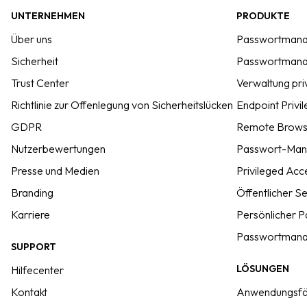
UNTERNEHMEN
PRODUKTE
Über uns
Passwortmana
Sicherheit
Passwortmana
Trust Center
Verwaltung pri
Richtlinie zur Offenlegung von Sicherheitslücken
Endpoint Priv
GDPR
Remote Browse
Nutzerbewertungen
Passwort-Man
Presse und Medien
Privileged Ac
Branding
Öffentlicher S
Karriere
Persönlicher 
Passwortmanag
SUPPORT
LÖSUNGEN
Hilfecenter
Kontakt
Anwendungsfä