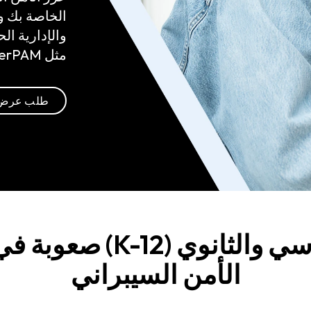
الخاصة بك وت
مثل KeeperPAM®.
طلب عرض 
تواجه مدارس التعليم ال
الأمن السيبراني