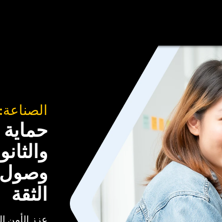
د
اتصل بنا
الصناعة: -12
حماية 
وصول مت
الثقة