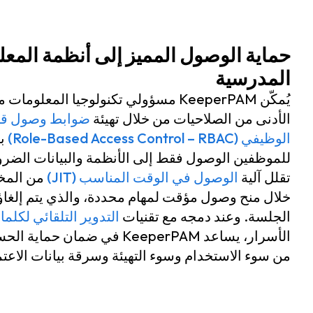
حماية الوصول المميز إلى أنظمة المع
المدرسية
يُمكّن KeeperPAM مسؤولي تكنولوجيا المعل
الأدنى من الصلاحيات من خلال تهيئة
ضوابط وصول قائ
الوظيفي (Role-Based Access Control – RBAC)
بش
للموظفين الوصول فقط إلى الأنظمة والبيانات الضرور
تقلل آلية
الوصول في الوقت المناسب (JIT)
من المخ
خلال منح وصول مؤقت لمهام محددة، والذي يتم إلغاؤه تل
الجلسة. وعند دمجه مع تقنيات
التدوير التلقائي لكلم
الأسرار، يساعد KeeperPAM في ضمان
من سوء الاستخدام وسوء التهيئة وسرقة بيانات الاعتم