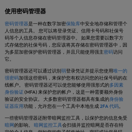
使用密码管理器
密码管理器
是一种在数字加密
保险库
中安全地存储和管理个
人信息的工具。 您可以将登录凭证、信用卡号码和社保号
码等个人信息存储在密码管理器中。 如果您需要以数字方
式存储您的社保号码，您应该将其存储在密码管理器中，因
为多层加密保护密码管理器，并且只能使用强主
密码
访问
它。
密码管理器还可以通过识别
弱
登录凭证并提示您使用
唯一的
强密码
加强这些密码，来保护您有权访问您的社保号码的在
线帐户。 密码管理器还可以使您能够使用强形式的
多因素
身份验证
(MFA) 来保护您的帐户，这是一种需要额外身份
验证的安全协议。 大多数密码管理器都具有集成的
身份验
证器应用
功能，允许您在一个工具中本地生成
2FA 代码
。
一些密码管理器还附带暗网监控工具，以保护您的信息免受
暗网
的影响。
暗网监控工具
会扫描并监控暗网是否存在特