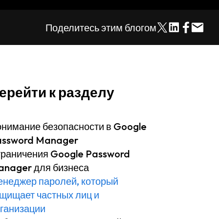
Поделитесь этим блогом
ерейти к разделу
нимание безопасности в Google
assword Manager
раничения Google Password
nager для бизнеса
неджер паролей, который
щищает частных лиц и
ганизации