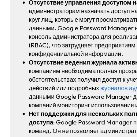
Отсутствие управления доступом на
администраторам назначать доступ на
круг лиц, которые могут просматриват
данными. Google Password Manager 
консоль администратора для реализац
(RBAC), что затрудняет предприятиям
конфиденциальной информации.
Отсутствие ведения журнала актив
компаниям необходима полная прозрачн
обстоятельствах получил доступ к уч
действий или подробных
журналов ау
данными Google Password Manager д
компаний мониторинг использования 
Нет поддержки для нескольких пол
доступа
: Google Password Manager п
команд. Он не позволяет администра