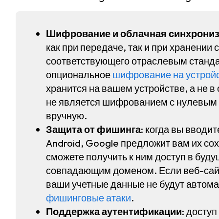
Шифрование и облачная синхрониз
как при передаче, так и при хранени
соответствующего отраслевым станда
опциональное
шифрование на устрой
хранится на вашем устройстве, а не 
не является шифрованием с нулевым
вручную.
Защита от фишинга
: когда вы вводи
Android, Google предложит вам их со
сможете получить к ним доступ в буд
совпадающим доменом. Если веб-сайт
ваши учетные данные не будут автома
фишинговые атаки
.
Поддержка аутентификации
: досту