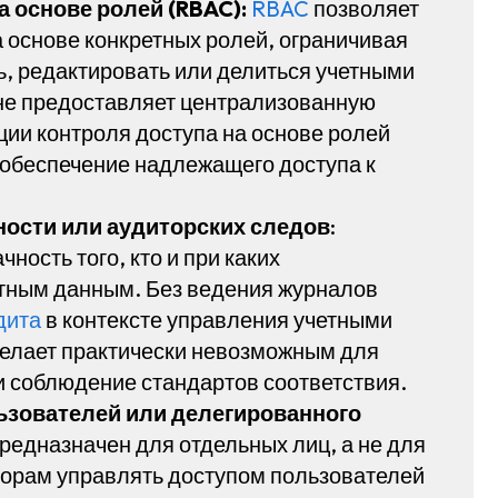
 основе ролей (RBAC):
RBAC
позволяет
 основе конкретных ролей, ограничивая
ь, редактировать или делиться учетными
не предоставляет централизованную
ии контроля доступа на основе ролей
 обеспечение надлежащего доступа к
ности или аудиторских следов
:
ость того, кто и при каких
етным данным. Без ведения журналов
дита
в контексте управления учетными
елает практически невозможным для
и соблюдение стандартов соответствия.
ьзователей или делегированного
редназначен для отдельных лиц, а не для
торам управлять доступом пользователей