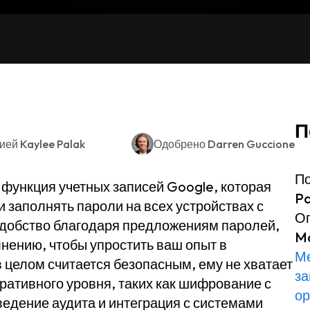
П
цией
Kaylee Palak
Одобрено
Darren Guccione
По
функция учетных записей Google, которая
P
и заполнять пароли на всех устройствах с
Ог
удобство благодаря предложениям паролей,
Ma
нению, чтобы упростить ваш опыт в
Ме
 целом считается безопасным, ему не хватает
за
ативного уровня, таких как шифрование с
ор
едение аудита и интеграция с системами