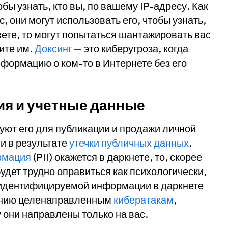
бы узнать, кто вы, по вашему IP-адресу. Как
 они могут использовать его, чтобы узнать,
вете, то могут попытаться шантажировать вас
тите им.
Доксинг
— это киберугроза, когда
формацию о ком-то в Интернете без его
я и учетные данные
ют его для публикации и продажи личной
и в результате
утечки публичных данных
.
рмация
(PII) окажется в даркнете, то, скорее
 будет трудно оправиться как психологически,
 идентифицируемой информации в даркнете
ению целенаправленным
кибератакам
,
 они направлены только на вас.