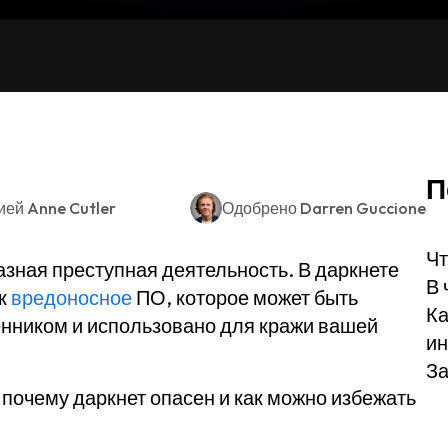
П
ией
Anne Cutler
Одобрено
Darren Guccione
Чт
разная преступная деятельность. В даркнете
В 
ак
вредоносное
ПО, которое может быть
Ка
нником и использовано для кражи вашей
ин
За
 почему даркнет опасен и как можно избежать