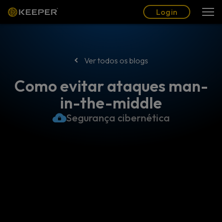
Blogue
Parceiros
Português (BR)
Login
Login
Ver todos os blogs
Como evitar ataques man-
in-the-middle
Segurança cibernética