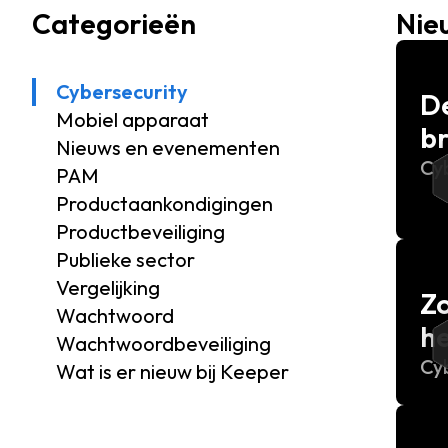
Categorieën
Nie
Cybersecurity
De
Mobiel apparaat
br
Nieuws en evenementen
Cy
PAM
Productaankondigingen
Productbeveiliging
Publieke sector
Vergelijking
Zo
Wachtwoord
h
Wachtwoordbeveiliging
Cy
Wat is er nieuw bij Keeper