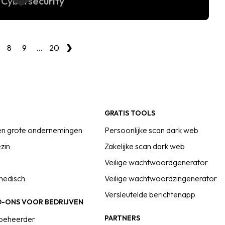
Cybersecurity
›
8
9
…
20
GRATIS TOOLS
en grote ondernemingen
Persoonlijke scan dark web
zin
Zakelijke scan dark web
Veilige wachtwoordgenerator
 medisch
Veilige wachtwoordzingenerator
Versleutelde berichtenapp
D-ONS VOOR BEDRIJVEN
PARTNERS
beheerder