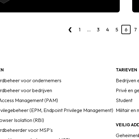
‹
1
…
3
4
5
6
7
EN
TARIEVEN
dbeheer voor ondernemers
Bedrijven 
dbeheer voor bedrijven
Privé en ge
d Access Management (PAM)
Student
ivilegebeheer (EPM, Endpoint Privilege Management)
Militair en
wser Isolation (RBI)
VEILIG AD
dbeheerder voor MSP's
Geheimen