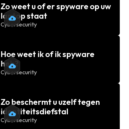
Zo weet u of er spyware op uw
laptop staat
Cybersecurity
Hoe weet ik of ik spyware
heb?
Cybersecurity
Zo beschermt u uzelf tegen
identiteitsdiefstal
Cybersecurity