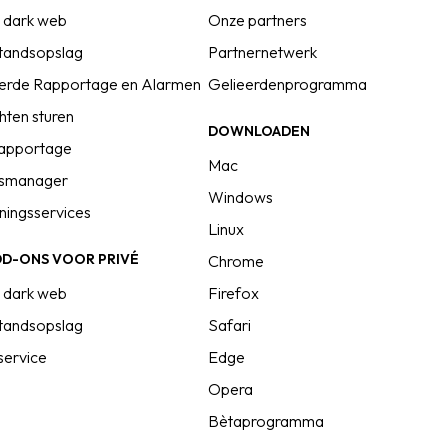
 dark web
Onze partners
standsopslag
Partnernetwerk
rde Rapportage en Alarmen
Gelieerdenprogramma
chten sturen
DOWNLOADEN
rapportage
Mac
gsmanager
Windows
ningsservices
Linux
DD-ONS VOOR PRIVÉ
Chrome
 dark web
Firefox
standsopslag
Safari
service
Edge
Opera
Bètaprogramma