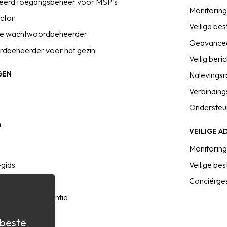
ieerd toegangsbeheer voor MSP's
Monitoring
ector
Veilige be
jke wachtwoordbeheerder
Geavancee
dbeheerder voor het gezin
Veilig beri
GEN
Nalevings
Verbindin
Ondersteu
n
VEILIGE A
Monitoring
-gids
Veilige be
idsen
Conciërge
sus de concurrentie
liotheek
 beste