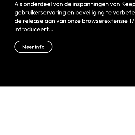
op het controlere
de…
Meer info