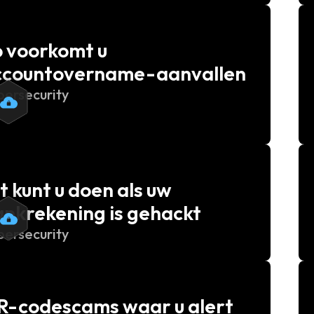
 voorkomt u
ccountovername-aanvallen
bersecurity
t kunt u doen als uw
nkrekening is gehackt
bersecurity
R-codescams waar u alert