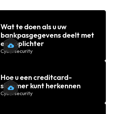
Wat te doen als u uw
bankpasgegevens deelt met
een oplichter
Cybersecurity
Hoe u een creditcard-
skimmer kunt herkennen
Cybersecurity