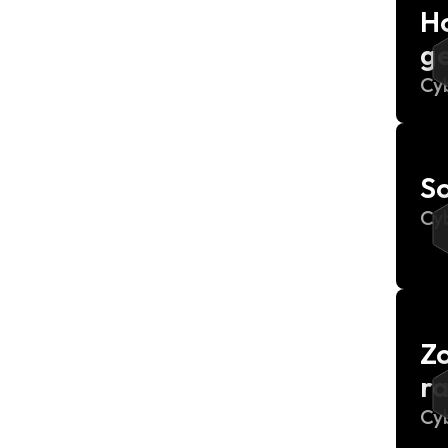
Ho
g
Cy
S
Cy
Zo
r
Cy