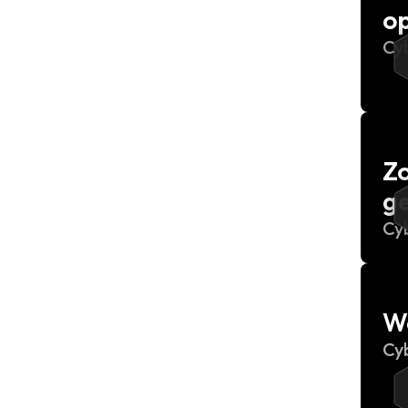
op
Cy
Zo
g
Cy
W
Cy