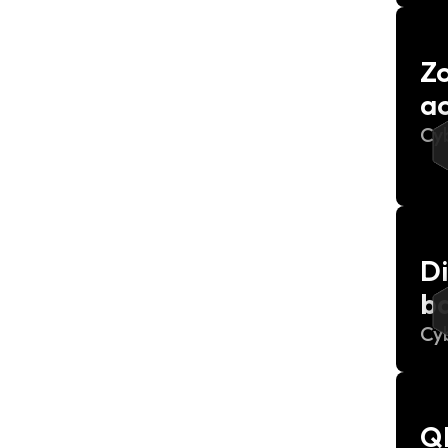
Zo
a
Cy
Di
ba
Cy
Q