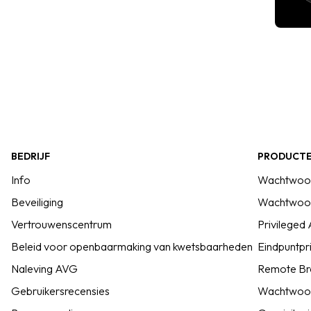
BEDRIJF
PRODUCT
Info
Wachtwoor
Beveiliging
Wachtwoor
Vertrouwenscentrum
Privilege
Beleid voor openbaarmaking van kwetsbaarheden
Eindpuntpr
Naleving AVG
Remote Bro
Gebruikersrecensies
Wachtwoor