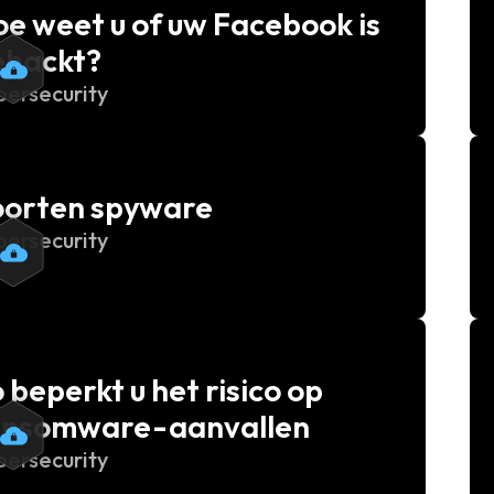
e weet u of uw Facebook is
ehackt?
bersecurity
oorten spyware
bersecurity
 beperkt u het risico op
ansomware-aanvallen
bersecurity