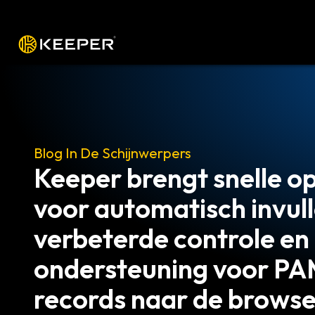
Platform
Oplossingen
Tarieven
Blog In De Schijn
De 6 bela
die u ech
Geprivilegieerd 
identiteits- en t