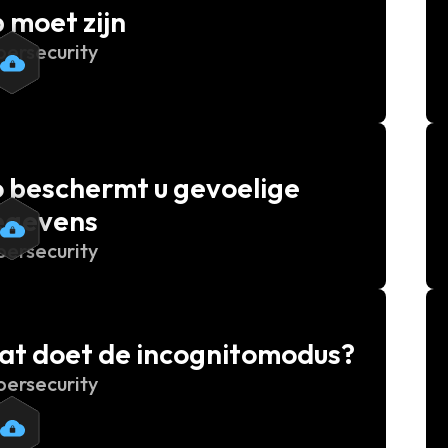
 moet zijn
bersecurity
 beschermt u gevoelige
egevens
bersecurity
at doet de incognitomodus?
bersecurity