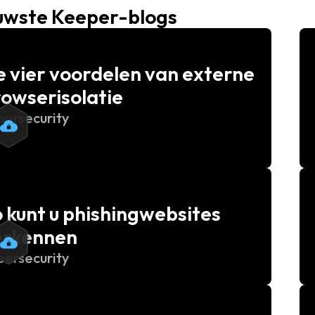
uwste Keeper-blogs
 vier voordelen van externe
owserisolatie
bersecurity
 kunt u phishingwebsites
erkennen
bersecurity