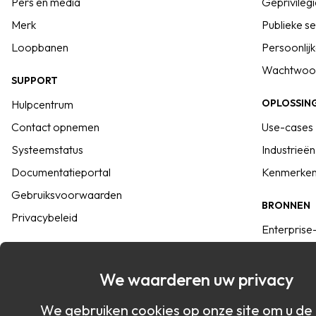
Pers en media
Geprivileg
Merk
Publieke s
Loopbanen
Persoonli
Wachtwoor
SUPPORT
OPLOSSIN
Hulpcentrum
Contact opnemen
Use-cases
Systeemstatus
Industrieën
Documentatieportal
Kenmerke
Gebruiksvoorwaarden
BRONNEN
Privacybeleid
Enterprise
INTEGRATIE
Snelstartg
Commander SDK
Keeper ver
We waarderen uw privacy
SSO Connect<sup>®</sup>
Bronnenbib
We gebruiken cookies op onze site om u de