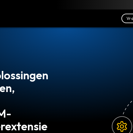
Downloaden
Bronnen
Contact opnemen
Vra
werpers
ngrijkste PAM-functies
t nodig hebt
toegangsbeheer (PAM) is een subset van
oegangsbeheer (IAM) die specifiek is gericht