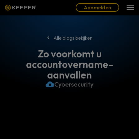
Blog
Partners
Nederlands (NL)
Aanmelden
Aanmelden
Alle blogs bekijken
Zo voorkomt u
accountovername-
aanvallen
Cybersecurity