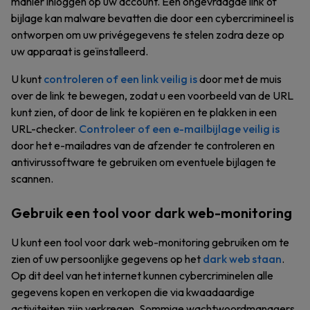
manier inloggen op uw account. Een ongevraagde link of
bijlage kan malware bevatten die door een cybercrimineel is
ontworpen om uw privégegevens te stelen zodra deze op
uw apparaat is geïnstalleerd.
U kunt
controleren of een link veilig is
door met de muis
over de link te bewegen, zodat u een voorbeeld van de URL
kunt zien, of door de link te kopiëren en te plakken in een
URL-checker.
Controleer of een e-mailbijlage veilig is
door het e-mailadres van de afzender te controleren en
antivirussoftware te gebruiken om eventuele bijlagen te
scannen.
Gebruik een tool voor dark web-monitoring
U kunt een tool voor dark web-monitoring gebruiken om te
zien of uw persoonlijke gegevens op het
dark web staan
.
Op dit deel van het internet kunnen cybercriminelen alle
gegevens kopen en verkopen die via kwaadaardige
activiteiten zijn verkregen. Sommige wachtwoordmanagers,