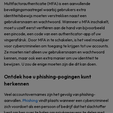
Multifactorauthenticatie (MFA) is een aanvullende
beveiligingsmaatregel waarbij gebruikers extra
identiteitsbewijs moeten verstrekken naast een
gebruikersnaam en wachtwoord. Wanneer u MFA inschakelt,
moet u uzelf eerst verifiëren aan de hand van bijvoorbeeld
een pincode, een code van een authenticator-app of uw
vingerafdruk. Door MFA in te schakelen, is het veel moeilijker
voor cybercriminelen om toegang te krijgen tot uw accounts.
Ze moeten niet alleen uw gebruikersnaam en wachtwoord
kennen, maar ook een extra manier om uw identiteit te
bewijzen. U zou de enige moeten zijn die dit kan doen.
Ontdek hoe u phishing-pogingen kunt
herkennen
Veel accountovernames zijn het gevolg van phishing-
aanvallen.
Phishing
vindt plaats wanneer een cybercrimineel
zich voordoet als een persoon of bedrijf dat het slachtoffer
kent om hen over te halen om privégegevens te delen met