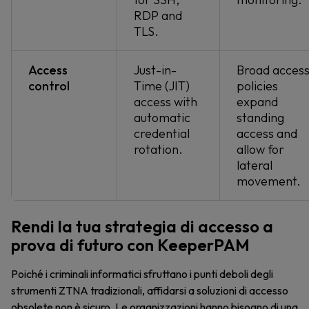
RDP and
TLS.
Access
Just-in-
Broad acces
control
Time (JIT)
policies
access with
expand
automatic
standing
credential
access and
rotation.
allow for
lateral
movement.
Rendi la tua strategia di accesso a
prova di futuro con KeeperPAM
Poiché i criminali informatici sfruttano i punti deboli degli
strumenti ZTNA tradizionali, affidarsi a soluzioni di accesso
obsolete non è sicuro. Le organizzazioni hanno bisogno di una