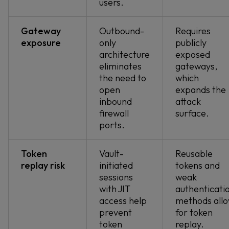
users.
Gateway
Outbound-
Requires
exposure
only
publicly
architecture
exposed
eliminates
gateways,
the need to
which
open
expands the
inbound
attack
firewall
surface.
ports.
Token
Vault-
Reusable
replay risk
initiated
tokens and
sessions
weak
with JIT
authenticati
access help
methods all
prevent
for token
token
replay.