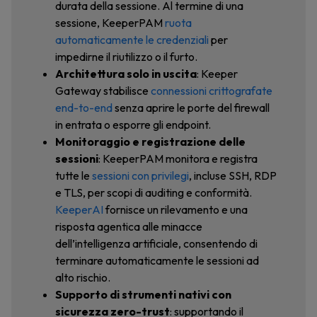
durata della sessione. Al termine di una
sessione, KeeperPAM
ruota
automaticamente le credenziali
per
impedirne il riutilizzo o il furto.
Architettura solo in uscita
: Keeper
Gateway stabilisce
connessioni crittografate
end-to-end
senza aprire le porte del firewall
in entrata o esporre gli endpoint.
Monitoraggio e registrazione delle
sessioni
: KeeperPAM monitora e registra
tutte le
sessioni con privilegi
, incluse SSH, RDP
e TLS, per scopi di auditing e conformità.
KeeperAI
fornisce un rilevamento e una
risposta agentica alle minacce
dell’intelligenza artificiale, consentendo di
terminare automaticamente le sessioni ad
alto rischio.
Supporto di strumenti nativi con
sicurezza zero-trust
: supportando il