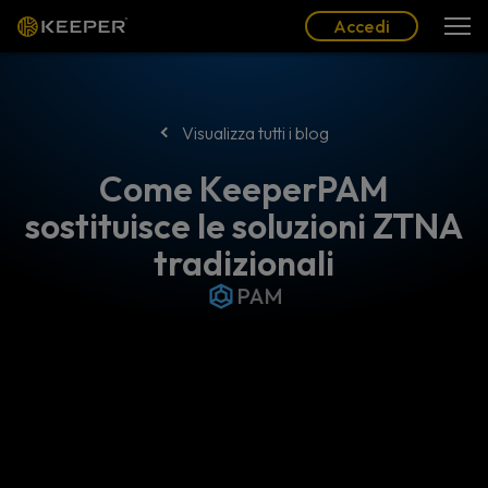
Blog
Partner
Italiano (IT)
Accedi
Accedi
Visualizza tutti i blog
Come KeeperPAM
sostituisce le soluzioni ZTNA
tradizionali
PAM