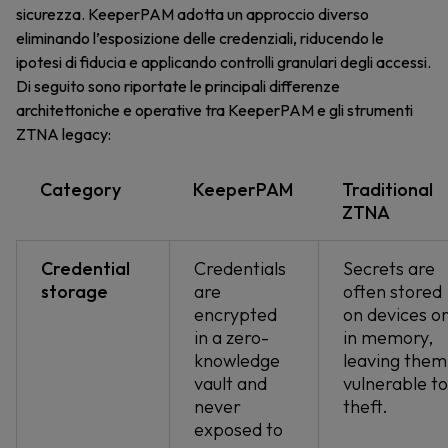
sicurezza. KeeperPAM adotta un approccio diverso
eliminando l’esposizione delle credenziali, riducendo le
ipotesi di fiducia e applicando controlli granulari degli accessi.
Di seguito sono riportate le principali differenze
architettoniche e operative tra KeeperPAM e gli strumenti
ZTNA legacy:
Category
KeeperPAM
Traditional
ZTNA
Credential
Credentials
Secrets are
storage
are
often stored
encrypted
on devices o
in a zero-
in memory,
knowledge
leaving them
vault and
vulnerable to
never
theft.
exposed to