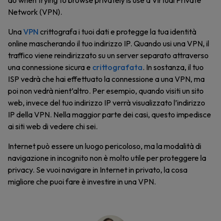
do when trying to browse privately is use a Virtual Private
Network (VPN).
Una
VPN
crittografa i tuoi dati e protegge la tua identità
online mascherando il tuo indirizzo IP. Quando usi una VPN, il
traffico viene reindirizzato su un server separato attraverso
una connessione sicura e
crittografata
. In sostanza, il tuo
ISP vedrà che hai effettuato la connessione a una VPN, ma
poi non vedrà nient’altro. Per esempio, quando visiti un sito
web, invece del tuo indirizzo IP verrà visualizzato l’indirizzo
IP della VPN. Nella maggior parte dei casi, questo impedisce
ai siti web di vedere chi sei.
Internet può essere un luogo pericoloso, ma la modalità di
navigazione in incognito non è molto utile per proteggere la
privacy. Se vuoi navigare in Internet in privato, la cosa
migliore che puoi fare è investire in una VPN.