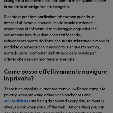
collegare la tua attività alla tua identità reale quando utilizzi
la modalità di navigazione in incognito.
Ricorda di prestare particolare attenzione quando usi
Internet al lavoro o a scuola. Molte scuole e aziende
dispongono di software di monitoraggio aggiuntivi che
consentono loro di vedere cosa stai facendo,
indipendentemente dal fatto che tu stia utilizzando o meno la
modalità di navigazione in incognito. Per questo motivo,
evita di usare il computer dell’ufficio o della scuola per
attività che desideri mantenere riservate.
Come posso effettivamente navigare
in privato?
There is no absolute guarantee that you will have complete
privacy when browsing online since backdoors and
vulnerabilities
are being discovered every day, so there is
always a risk when you surf the web. But one thing you can