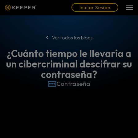
Blog
Socios
Español (LAT)
Iniciar Sesión
Iniciar Sesión
Ver todos los blogs
¿Cuánto tiempo le llevaría a
un cibercriminal descifrar su
contraseña?
Contraseña