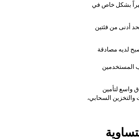
يراً بشكل خاص في
د أدنى من فئتين
ورمز PIN وغير مؤهل لأن يصبح لديه مصادقة
ب المستخدمين
ق واسع لتأمين
ت والتخزين السحابي،
تساوية