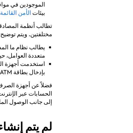
الموجودين في مواق
بيئات
الأمن القائمة 
تطالب أنظمة المصادقة
مختلفتين. ويتم توضيح ه
متعددة العوامل، حيث
استخدمت أجهزة الص
بإدخال بطاقة ATM (شيئاً يملكونه) وإدخال رمز PIN (شيئاً يعرفونه).
فضلاً عن أجهزة الصرف
الحسابات عبر الإنترنت
إلى جانب الوصول الماد
لم يتم إنشا