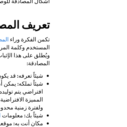
أشكال المصادقة للوصو
تعريف المصا
تكمن الفكرة وراء
المص
المستخدم وكلمة المرور
ويُطلق على هذا الإثبا
المصادقة:
شيئاً تعرفه:
قد يكون هذا كل
شيئاً تملكه:
يمكن أن ي
افتراضي يتم توليد
ولفترة زمنية محدودة (TP
شيئاً بك:
معلومات
ا
مكان أنت به:
موقعك