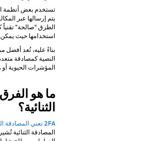
تستخدم بعض أنظمة الم
يتم إرسالها عبر المكالم
الطرق "صالحة" تقنياً 
استخدامها حيث يمكن ا
بناءً عليه، تُعد أفضل 
النصية كمصادقة متعدد
المؤشرات الحيوية أو ر
ما هو الفرق
الثنائية؟
2FA تعني المصادقة الثنائية
المصادقة الثنائية تُش
العوامل مصطلح شامل ي