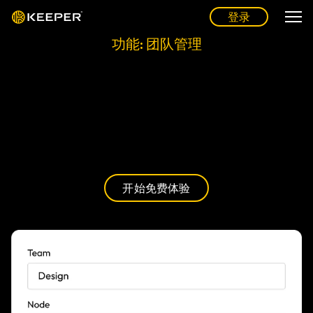
登录
功能: 团队管理
简化团队管理，强化企业级安全保障
Keeper 为 IT 团队提供统一的集中式平台，用于控制访问、
分配权限并简化入职流程，同时避免为日常工作流增加额外
负担。
开始免费体验