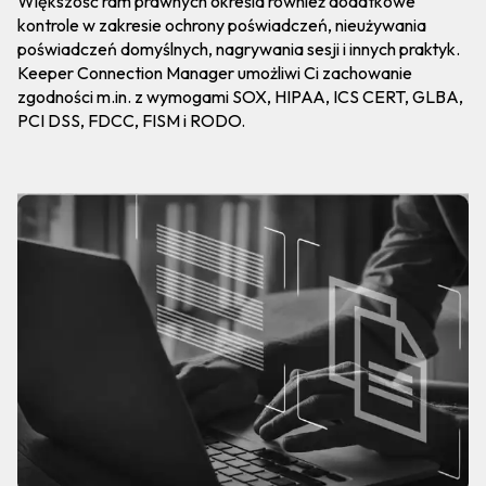
Większość ram prawnych określa również dodatkowe
kontrole w zakresie ochrony poświadczeń, nieużywania
poświadczeń domyślnych, nagrywania sesji i innych praktyk.
Keeper Connection Manager umożliwi Ci zachowanie
zgodności m.in. z wymogami SOX, HIPAA, ICS CERT, GLBA,
PCI DSS, FDCC, FISM i RODO.