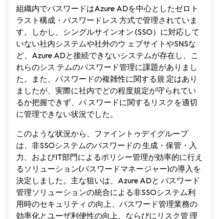
組織内でパスワードはAzure ADを中心としたゼロト
ラスト構成・パスワードレス 方式で管理されていま
す。しかし、シングルサインオン (SSO）に対応して
いない社内システムや社外のウ ェブサイトやSNSな
ど、Azure ADと接続できないシステムが存在し、こ
れらのシス テムのパスワード管理に課題がありまし
た。また、パスワードの複雑性に関する規 定はあり
ましたが、実際に社内でどの程度規定が守られてい
るか把握できず、パ スワードに関するリスクを適切
に管理できない状況でした。
このような状況から、ファイントゥデイグループ
は、非SSOシステムのパスワードの 生成・保管・入
力、およびIT部門によるポリシー管理が効率的に行え
るソリューション(パスワードマネージャー)の導入を
決定しました。主な狙いは、Azure ADと パスワード
管理ソリューションの統合による非SSOシステム利
用時のセキュリティ の向上、パスワード管理業務の
効率化とユーザ利便性の向上、ならびにリスク管 理