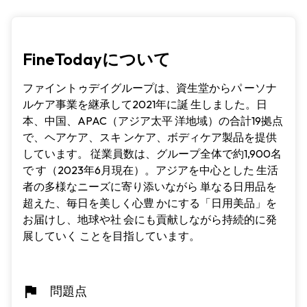
FineTodayについて
ファイントゥデイグループは、資生堂からパ ーソナ
ルケア事業を継承して2021年に誕 生しました。日
本、中国、APAC（アジア太平 洋地域）の合計19拠点
で、ヘアケア、スキ ンケア、ボディケア製品を提供
しています。 従業員数は、グループ全体で約1,900名
で す（2023年6月現在）。アジアを中心とした 生活
者の多様なニーズに寄り添いながら 単なる日用品を
超えた、毎日を美しく心豊 かにする「日用美品」を
お届けし、地球や社 会にも貢献しながら持続的に発
展していく ことを目指しています。
問題点