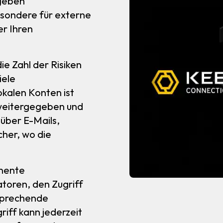
eben
esondere für externe
er Ihren
e Zahl der Risiken
iele
okalen Konten ist
 weitergegeben und
über E-Mails,
cher, wo die
nente
atoren, den Zugriff
sprechende
iff kann jederzeit