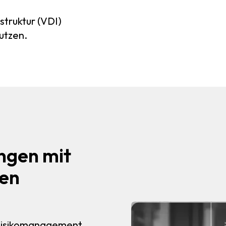
struktur (VDI)
utzen.
ngen mit
ten
 Risikomanagement