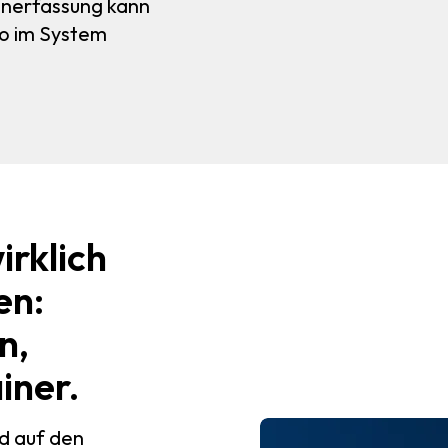
nerfassung kann
o im System
irklich
en:
n,
iner.
d auf den