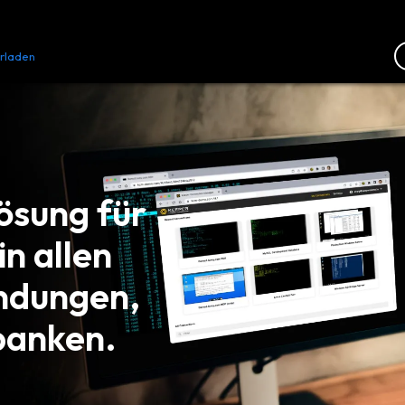
rladen
Ressourcen
Kontakt
ösung für
in allen
ndungen,
banken.