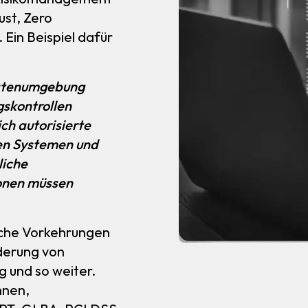
ust, Zero
 Ein Beispiel dafür
Datenumgebung
gskontrollen
ich autorisierte
en Systemen und
liche
sonen müssen
iche Vorkehrungen
derung von
 und so weiter.
hnen,