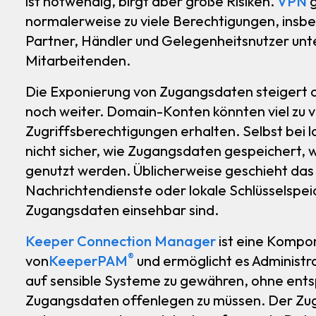
ist notwendig, birgt aber große Risiken.
VPN
g
normalerweise zu viele Berechtigungen, insb
Partner, Händler und Gelegenheitsnutzer unt
Mitarbeitenden.
Die Exponierung von Zugangsdaten steigert di
noch weiter. Domain-Konten könnten viel zu v
Zugriffsberechtigungen erhalten. Selbst bei l
nicht sicher, wie Zugangsdaten gespeichert,
genutzt werden. Üblicherweise geschieht das 
Nachrichtendienste oder lokale Schlüsselspei
Zugangsdaten einsehbar sind.
Keeper Connection Manager
ist eine Kompo
®
von
KeeperPAM
und ermöglicht es Administr
auf sensible Systeme zu gewähren, ohne ent
Zugangsdaten offenlegen zu müssen. Der Zugr