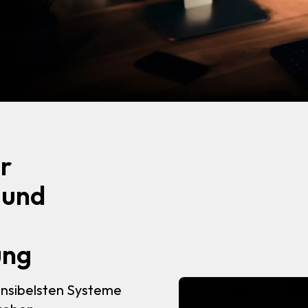
r
 und
ung
ensibelsten Systeme