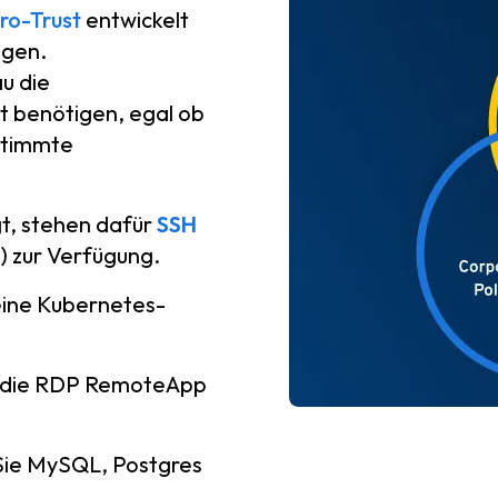
ro-Trust
entwickelt
ngen.
u die
it benötigen, egal ob
estimmte
t, stehen dafür
SSH
) zur Verfügung.
eine Kubernetes-
n die RDP RemoteApp
Sie MySQL, Postgres