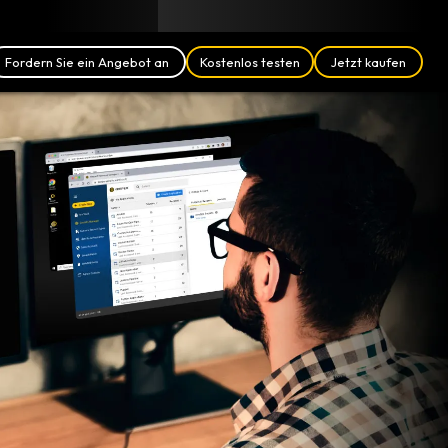
Blog
Partner
Deutsch (DE)
Anmelden
Fordern Sie ein Angebot an
Kostenlos testen
Jetzt kaufen