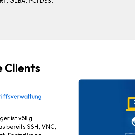
RT, GLBA, PCI DSS,
 Clients
riffsverwaltung
r ist völlig
das bereits SSH, VNC,
. Es sind keine