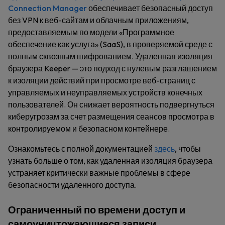
Connection Manager
обеспечивает безопасный доступ
без VPN к веб-сайтам и облачным приложениям,
предоставляемым по модели «Программное
обеспечение как услуга» (SaaS), в проверяемой среде с
полным сквозным шифрованием. Удаленная изоляция
браузера Keeper — это подход с нулевым разглашением
к изоляции действий при просмотре веб-страниц с
управляемых и неуправляемых устройств конечных
пользователей. Он снижает вероятность подвергнуться
киберугрозам за счет размещения сеансов просмотра в
контролируемом и безопасном контейнере.
Ознакомьтесь с полной документацией
здесь
, чтобы
узнать больше о том, как удаленная изоляция браузера
устраняет критически важные проблемы в сфере
безопасности удаленного доступа.
Ограниченный по времени доступ и
самоуничтожающиеся записи