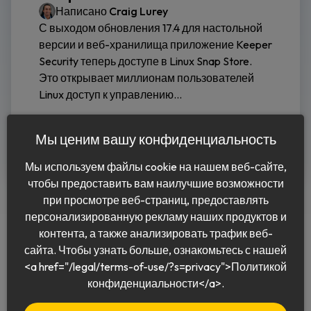
Написано
Craig Lurey
С выходом обновления 17.4 для настольной
версии и веб-хранилища приложение Keeper
Security теперь доступе в Linux Snap Store.
Это открывает миллионам пользователей
Linux доступ к управлению...
Читать дальше
Мы ценим вашу конфиденциальность
Мы используем файлы cookie на нашем веб-сайте,
чтобы предоставить вам наилучшие возможности
при просмотре веб-страниц, предоставлять
персонализированную рекламу наших продуктов и
контента, а также анализировать трафик веб-
сайта. Чтобы узнать больше, ознакомьтесь с нашей
<a href="/legal/terms-of-use/?s=privacy">Политикой
Pусский
конфиденциальности</a>.