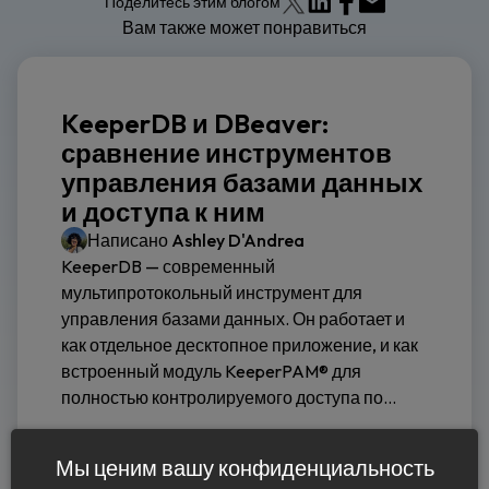
Поделитесь этим блогом
Вам также может понравиться
KeeperDB и DBeaver:
сравнение инструментов
управления базами данных
и доступа к ним
Написано
Ashley D'Andrea
KeeperDB — современный
мультипротокольный инструмент для
управления базами данных. Он работает и
как отдельное десктопное приложение, и как
встроенный модуль KeeperPAM® для
полностью контролируемого доступа по...
Читать дальше
Мы ценим вашу конфиденциальность