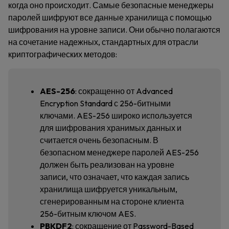
когда оно происходит. Самые безопасные менеджеры
паролей шифруют все данные хранилища с помощью
шифрования на уровне записи. Они обычно полагаются
на сочетание надежных, стандартных для отрасли
криптографических методов:
AES-256
: сокращенно от Advanced
Encryption Standard с 256-битными
ключами. AES-256 широко используется
для шифрования хранимых данных и
считается очень безопасным. В
безопасном менеджере паролей AES-256
должен быть реализован на уровне
записи, что означает, что каждая запись
хранилища шифруется уникальным,
сгенерированным на стороне клиента
256-битным ключом AES.
PBKDF2
: сокращение от Password-Based