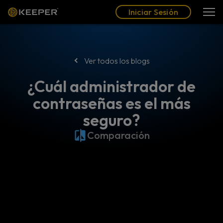
Blog
Socios
Español (LAT)
Iniciar Sesión
Iniciar Sesión
Ver todos los blogs
¿Cuál administrador de
contraseñas es el más
seguro?
Comparación