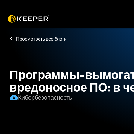
Платформа
Решения
Цены
Заг
Просмотреть все блоги
Программы-вымогат
вредоносное ПО: в ч
Кибербезопасность