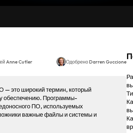
П
ией
Anne Cutler
Одобрено
Darren Guccione
Ра
вы
 — это широкий термин, который
Ти
у обеспечению. Программы-
Ка
редоносного ПО, используемых
вы
ложники важные файлы и системы и
Ка
вр