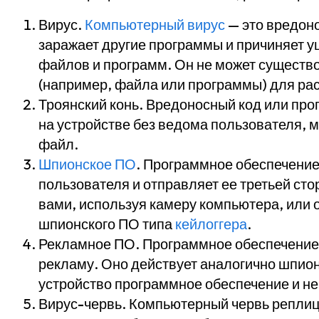
Вирус
.
Компьютерный вирус
— это вредон
заражает другие программы и причиняет у
файлов и программ. Он не может существо
(например, файла или программы) для ра
Троянский конь
. Вредоносный код или про
на устройстве без ведома пользователя, 
файл.
Шпионское ПО
. Программное обеспечение
пользователя и отправляет ее третьей ст
вами, используя камеру компьютера, или
шпионского ПО типа
кейлоггера
.
Рекламное ПО
. Программное обеспечени
рекламу. Оно действует аналогично шпио
устройство программное обеспечение и н
Вирус-червь
. Компьютерный червь реплици