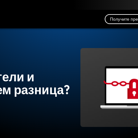
рузка
Ресурсы
Связь
Получите пр
ели и
ем разница?