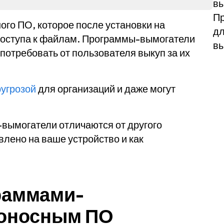
в
Пр
ого ПО, которое после установки на
дл
доступа к файлам. Программы-вымогатели
вы
отребовать от пользователя выкуп за их
ругрозой
для организаций и даже могут
-вымогатели отличаются от другого
влено на ваше устройство и как
раммами-
доносным ПО