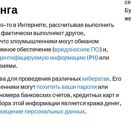
се
нга
Бу
же
о-то в Интернете, рассчитывая выполнить
о фактически выполняют другое,
, что злоумышленники могут обманом
ммное обеспечение (
вредоносное ПО
) и,
дентифицируемую информацию (PII)
или
виями.
тва для проведения различных
кибератак
. Его
ленники могут
похитить ваши пароли
или
мера банковских счетов, кредитных карт и
бора этой информации является кража денег,
хищение персональных данных
.