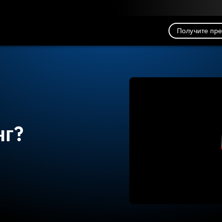
рузка
Ресурсы
Связь
Получите пр
нг?