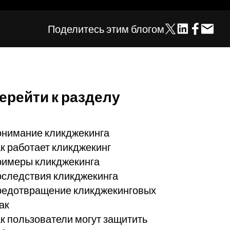
Поделитесь этим блогом
ерейти к разделу
нимание кликджекинга
к работает кликджекинг
имеры кликджекинга
следствия кликджекинга
едотвращение кликджекинговых
ак
к пользователи могут защитить