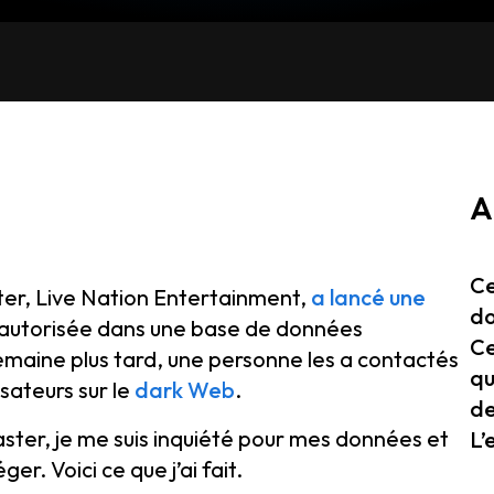
A
Ce
ter, Live Nation Entertainment,
a lancé une
do
n autorisée dans une base de données
Ce
maine plus tard, une personne les a contactés
qu
sateurs sur le
dark Web
.
de
ter, je me suis inquiété pour mes données et
L’
r. Voici ce que j’ai fait.