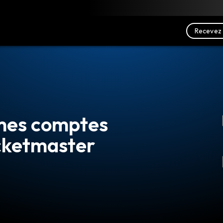
charger
Ressources
Nous contacter
Recevez 
 mes comptes
icketmaster