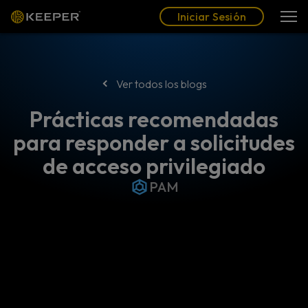
Blog
Socios
Español (LAT)
Iniciar Sesión
Iniciar Sesión
Ver todos los blogs
Prácticas recomendadas
para responder a solicitudes
de acceso privilegiado
PAM