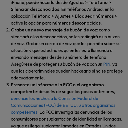
iPhone, puede hacerlo desde
Ajustes
>
Teléfono
>
Silenciar desconocidos
. En teléfonos Android, en la
aplicación
Teléfono
>
Ajustes
>
Bloquear números
>
active la opción para
números desconocidos
.
Grabe un nuevo mensaje de buzón de voz
: como
silenciará a los desconocidos, se les redirigirá a un buzón
de voz. Grabe un correo de voz que les permita saber su
situación y que usted no es quien les está llamando o
enviando mensajes desde su número de teléfono.
Asegúrese de proteger su buzón de voz con un
PIN
, ya
que los cibercriminales pueden hackearlo si no se protege
adecuadamente.
Presente un informe a la FCC o el organismo
competente
: después de seguir los pasos anteriores,
denuncie los hechos a la Comisión Federal de
Comunicaciones (FCC) de EE. UU. u otros organismos
competentes
. La FCC investiga las denuncias de los
consumidores por suplantación de identidad en llamadas,
ya que es ilegal suplantar llamadas en Estados Unidos