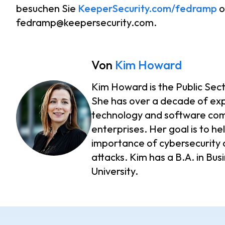
besuchen Sie
KeeperSecurity.com/fedramp
o
fedramp@keepersecurity.com.
Von
Kim Howard
Kim Howard is the Public Sec
She has over a decade of exp
technology and software compa
enterprises. Her goal is to h
importance of cybersecurity 
attacks. Kim has a B.A. in Bu
University.