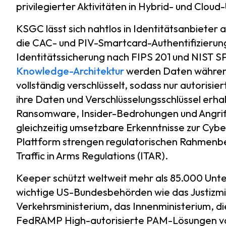
privilegierter Aktivitäten in Hybrid- und Clou
KSGC lässt sich nahtlos in Identitätsanbieter
die CAC- und PIV-Smartcard-Authentifizierun
Identitätssicherung nach FIPS 201 und NIST 
Knowledge-Architektur
werden Daten währen
vollständig verschlüsselt, sodass nur autorisie
ihre Daten und Verschlüsselungsschlüssel erhal
Ransomware, Insider-Bedrohungen und Angriff
gleichzeitig umsetzbare Erkenntnisse zur Cybe
Plattform strengen regulatorischen Rahmenbe
Traffic in Arms Regulations (ITAR).
Keeper schützt weltweit mehr als 85.000 Unt
wichtige US-Bundesbehörden wie das Justizmin
Verkehrsministerium, das Innenministerium, 
FedRAMP High-autorisierte PAM-Lösungen vo