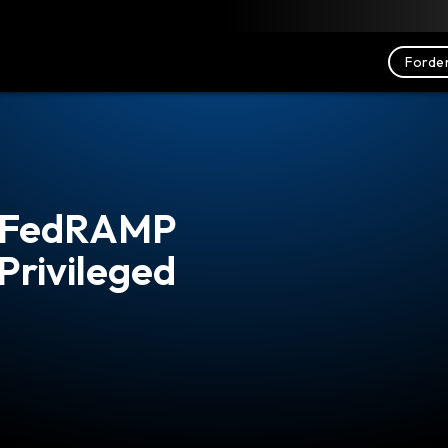
nterladen
Ressourcen
Kontakt
Forder
t FedRAMP
 Privileged