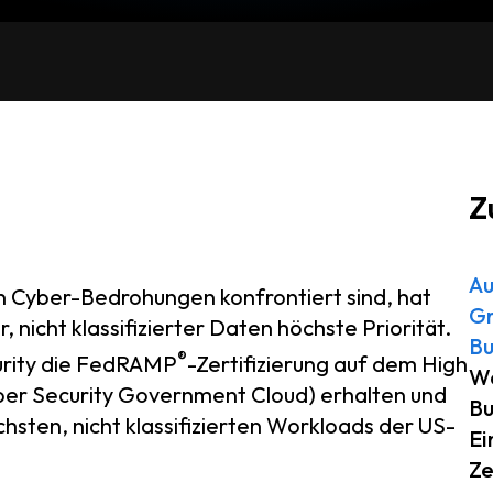
Z
Au
 Cyber-Bedrohungen konfrontiert sind, hat
Gr
, nicht klassifizierter Daten höchste Priorität.
B
®
urity die FedRAMP
-Zertifizierung auf dem High
Wa
er Security Government Cloud) erhalten und
Bu
chsten, nicht klassifizierten Workloads der US-
Ei
Ze