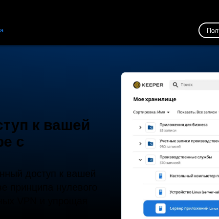
ка
Ресурсы
Связь
Пол
туп к вашей
ре с
нный доступ к вашей
ве принципа нулевого
нных VPN и упрощая