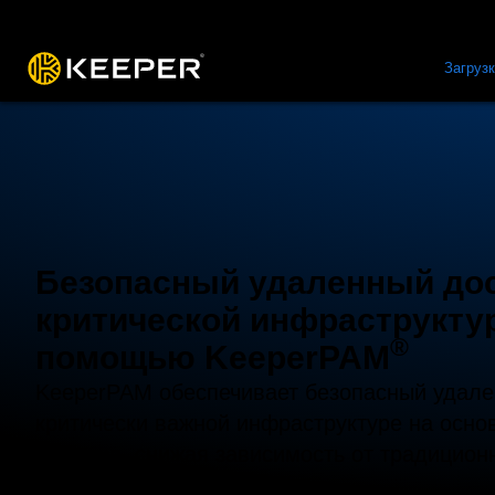
Платформа
Решения
Цены
Загруз
Безопасный удаленный дос
критической инфраструкту
®
помощью KeeperPAM
KeeperPAM обеспечивает безопасный удале
критически важной инфраструктуре на осно
доверия, снижая зависимость от традицио
сложность сети.