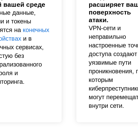
й вашей среде
расширяет ва
поверхность
ные данные,
атаки.
и и токены
VPN-сети и
ятся на
конечных
неправильно
ойствах
и в
настроенные точ
чных сервисах,
доступа создают
стую без
уязвимые пути
рализованного
проникновения, 
роля и
которым
торинга.
киберпреступник
могут перемеща
внутри сети.