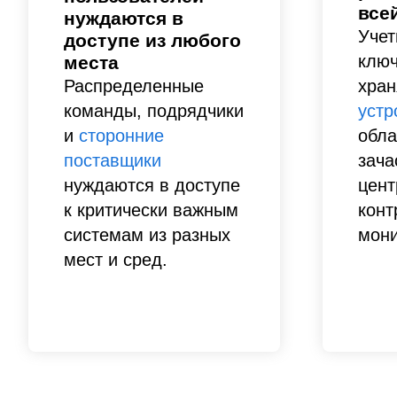
все
нуждаются в
Учет
доступе из любого
ключ
места
Распределенные
хран
команды, подрядчики
устр
и
сторонние
обла
поставщики
зача
нуждаются в доступе
цент
к критически важным
конт
системам из разных
мони
мест и сред.