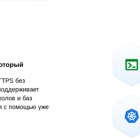
который
TTPS без
поддерживает
колов и баз
я с помощью уже