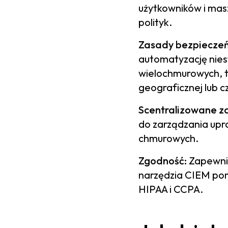
użytkowników i masz
polityk.
Zasady bezpiecze
automatyzację nie
wielochmurowych, ta
geograficznej lub c
Scentralizowane z
do zarządzania upra
chmurowych.
Zgodność:
Zapewnia
narzędzia CIEM pom
HIPAA i CCPA.