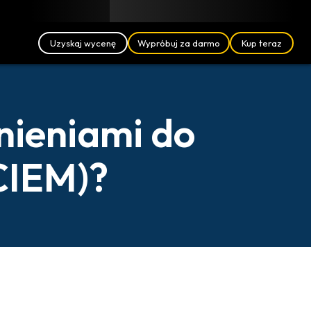
Blog
Partnerzy
Polski (PL)
Logowanie
Uzyskaj wycenę
Wypróbuj za darmo
Kup teraz
nieniami do
CIEM)?