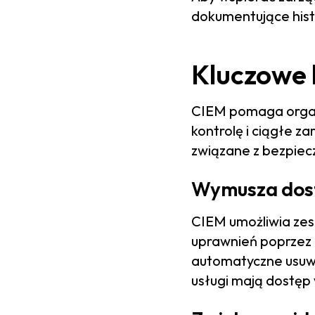
dokumentujące hist
Kluczowe 
CIEM pomaga organi
kontrolę i ciągłe z
związane z bezpie
Wymusza dost
CIEM umożliwia ze
uprawnień poprzez 
automatyczne usuwa
usługi mają dostę