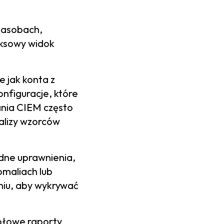
zasobach,
eksowy widok
e jak konta z
nfiguracje, które
nia CIEM często
alizy wzorców
dne uprawnienia,
omaliach lub
aniu, aby wykrywać
ółowe raporty