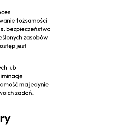
oces
owanie tożsamości
s. bezpieczeństwa
kreślonych zasobów
ostęp jest
ch lub
liminację
żsamość ma jedynie
woich zadań.
ry