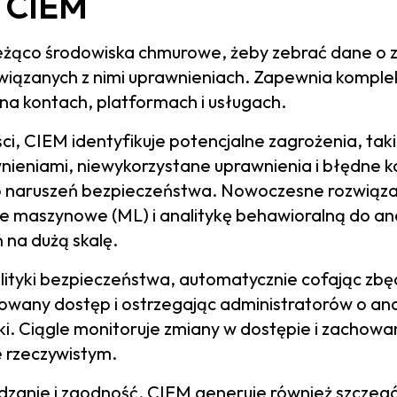
a CIEM
eżąco środowiska chmurowe, żeby zebrać dane o 
wiązanych z nimi uprawnieniach. Zapewnia kompl
na kontach, platformach i usługach.
ści, CIEM identyfikuje potencjalne zagrożenia, taki
ieniami, niewykorzystane uprawnienia i błędne ko
 naruszeń bezpieczeństwa. Nowoczesne rozwiąza
ie maszynowe (ML) i analitykę behawioralną do an
 na dużą skalę.
ityki bezpieczeństwa, automatycznie cofając zbę
zowany dostęp i ostrzegając administratorów o an
ki. Ciągle monitoruje zmiany w dostępie i zachow
e rzeczywistym.
dzanie i zgodność, CIEM generuje również szczeg