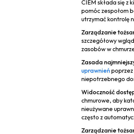
CIEM składa się z 
pomóc zespołom bez
utrzymać kontrolę 
Zarządzanie tożsa
szczegółowy wgląd 
zasobów w chmurze
Zasada najmniejsz
uprawnień
poprzez 
niepotrzebnego do
Widoczność dostępu
chmurowe, aby kata
nieużywane uprawni
często z automaty
Zarządzanie tożsa