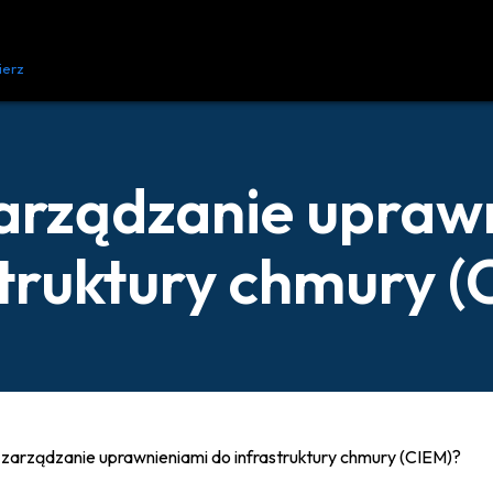
ierz
Zasoby
Kontakt
 zarządzanie upraw
struktury chmury (
t zarządzanie uprawnieniami do infrastruktury chmury (CIEM)?