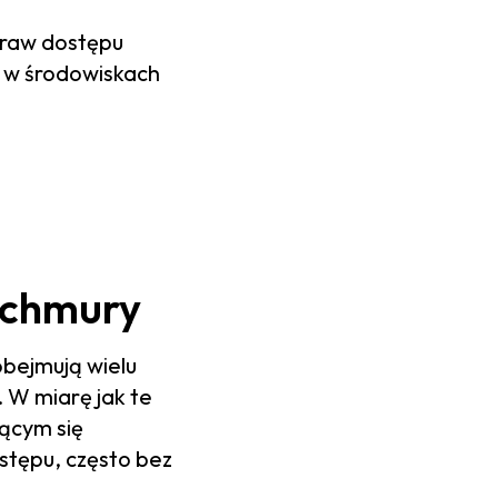
 praw dostępu
 w środowiskach
 chmury
bejmują wielu
 W miarę jak te
jącym się
stępu, często bez