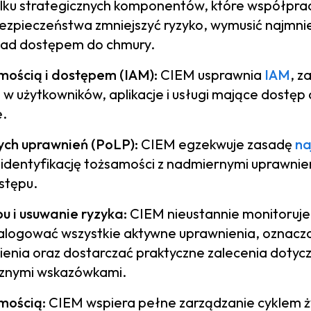
kilku strategicznych komponentów, które współprac
pieczeństwa zmniejszyć ryzyko, wymusić najmniej
nad dostępem do chmury.
mością i dostępem (IAM):
CIEM usprawnia
IAM
, z
w użytkowników, aplikacje i usługi mające dostęp
.
ych uprawnień (PoLP):
CIEM egzekwuje zasadę
na
identyfikację tożsamości z nadmiernymi uprawnien
stępu.
 i usuwanie ryzyka:
CIEM nieustannie monitoruje
logować wszystkie aktywne uprawnienia, oznacza
enia oraz dostarczać praktyczne zalecenia dotyc
cznymi wskazówkami.
mością:
CIEM wspiera pełne zarządzanie cyklem ż