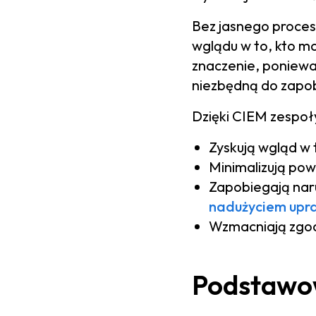
Bez jasnego proces
wglądu w to, kto m
znaczenie, poniewa
niezbędną do zapo
Dzięki CIEM zespoł
Zyskują wgląd w
Minimalizują pow
Zapobiegają nar
nadużyciem upr
Wzmacniają zgod
Podstawow