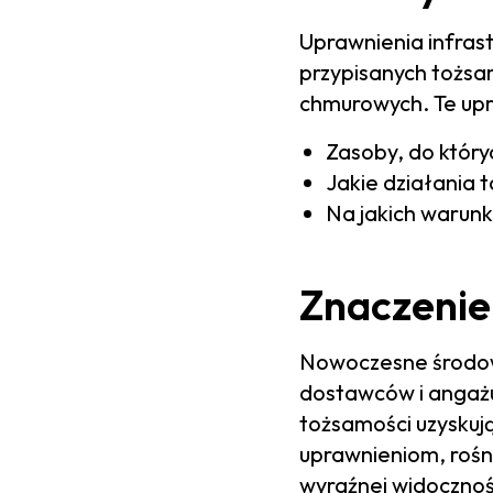
Uprawnienia infrast
przypisanych tożs
chmurowych. Te upr
Zasoby, do któr
Jakie działania
Na jakich warun
Znaczenie
Nowoczesne środowi
dostawców i angażu
tożsamości uzyskują
uprawnieniom, rośn
wyraźnej widoczności