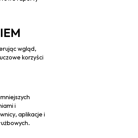
CIEM
erując wgląd,
luczowe korzyści
mniejszych
iami i
icy, aplikacje i
łużbowych.