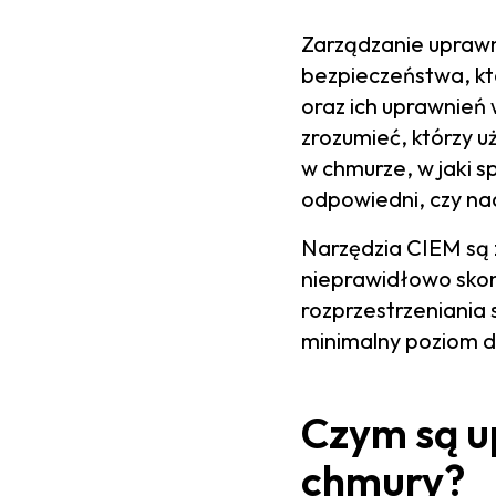
Zarządzanie uprawn
bezpieczeństwa, kt
oraz ich uprawnie
zrozumieć, którzy u
w chmurze, w jaki s
odpowiedni, czy na
Narzędzia CIEM są 
nieprawidłowo skon
rozprzestrzeniania
minimalny poziom 
Czym są u
chmury?