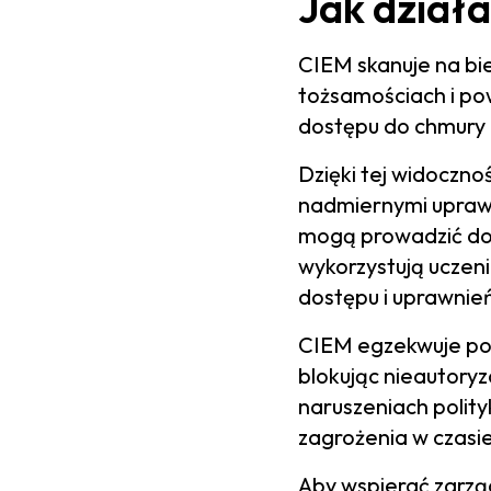
Jak dział
CIEM skanuje na bi
tożsamościach i po
dostępu do chmury 
Dzięki tej widoczno
nadmiernymi uprawn
mogą prowadzić do
wykorzystują uczen
dostępu i uprawnień
CIEM egzekwuje pol
blokując nieautory
naruszeniach polity
zagrożenia w czasi
Aby wspierać zarzą