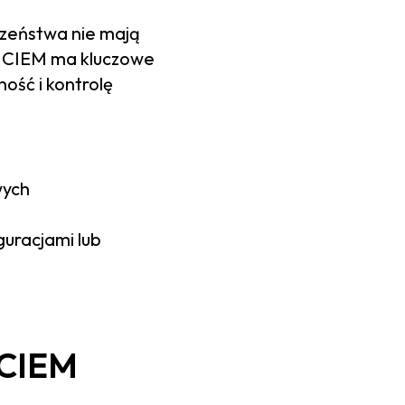
czeństwa nie mają
o. CIEM ma kluczowe
ość i kontrolę
wych
uracjami lub
 CIEM