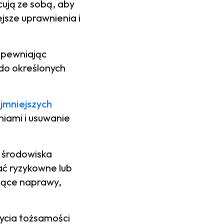
ują ze sobą, aby
sze uprawnienia i
apewniając
 do określonych
jmniejszych
iami i usuwanie
 środowiska
ć ryzykowne lub
zące naprawy,
ycia tożsamości