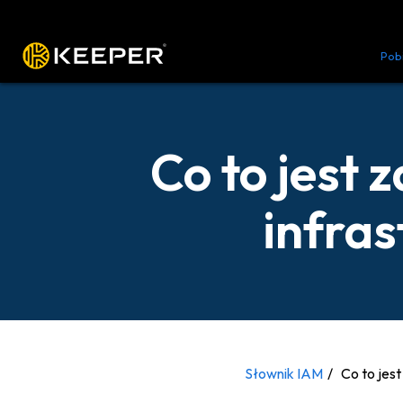
Platforma
Rozwiązania
Cennik
Pob
Co to jest
infra
Słownik IAM
Co to jes