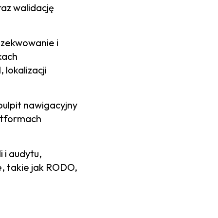
raz walidację
gzekwowanie i
kach
lokalizacji
pulpit nawigacyjny
latformach
 i audytu,
, takie jak RODO,