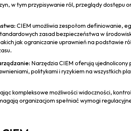
yn, w tym przypisywanie ról, przeglądy dostępu o
ństwa:
CIEM umożliwia zespołom definiowanie, e
standardowych zasad bezpieczeństwa w środowis
kich jak ograniczanie uprawnień na podstawie ról, 
zasu.
arządzanie:
Narzędzia CIEM oferują ujednolicony 
wnieniami, politykami i ryzykiem na wszystkich p
jąc kompleksowe możliwości widoczności, kontroli
agają organizacjom spełniać wymogi regulacyjne