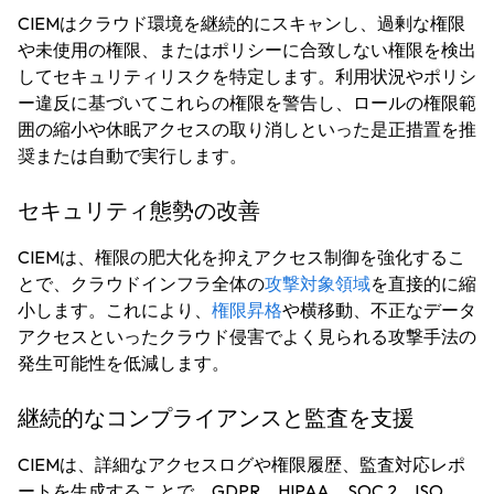
CIEMはクラウド環境を継続的にスキャンし、過剰な権限
や未使用の権限、またはポリシーに合致しない権限を検出
してセキュリティリスクを特定します。利用状況やポリシ
ー違反に基づいてこれらの権限を警告し、ロールの権限範
囲の縮小や休眠アクセスの取り消しといった是正措置を推
奨または自動で実行します。
セキュリティ態勢の改善
CIEMは、権限の肥大化を抑えアクセス制御を強化するこ
とで、クラウドインフラ全体の
攻撃対象領域
を直接的に縮
小します。これにより、
権限昇格
や横移動、不正なデータ
アクセスといったクラウド侵害でよく見られる攻撃手法の
発生可能性を低減します。
継続的なコンプライアンスと監査を支援
CIEMは、詳細なアクセスログや権限履歴、監査対応レポ
ートを生成することで、GDPR、HIPAA、SOC 2、ISO