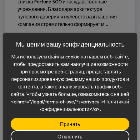
списка Fortune 500 и государственные
учреждения. Благодаря архитектуре
нулевого доверия и нулевого разглашения
компания стремительно формирует м...
Читать дальше
Мы ценим вашу конфиденциальность
Мы используем файлы cookie на нашем веб-сайте,
чтобы предоставить вам наилучшие возможности
при просмотре веб-страниц, предоставлять
персонализированную рекламу наших продуктов и
контента, а также анализировать трафик веб-
сайта. Чтобы узнать больше, ознакомьтесь с нашей
<a href="/legal/terms-of-use/?s=privacy">Политикой
Pусский
конфиденциальности</a>.
Принять
Отклонить