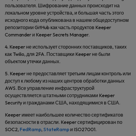
пользователя. Шифрование данных происходит на
локальном уровне устройства, и большая часть этого
исходного кода опубликована в нашем общедоступном
репозитории GitHub как часть продуктов Keeper
Commander и Keeper Secrets Manager.
4. Keeper не использует сторонних поставщиков, таких
как Twilio, для 2FA. Поставщики Keeper не были
объектом утечки данных.
5. Keeper не предоставляет третьим лицам контроль или
доступ к любому из наших центров обработки данных
AWS. Все управление инфраструктурой
осуществляется штатными сотрудниками Keeper
Security и гражданами США, находящимися в США.
Keeper имеет наибольшее количество сертификатов
безопасности в отрасли. Keeper сертифицирован по
SOC2,
FedRamp
,
StateRamp
и ISO27001.