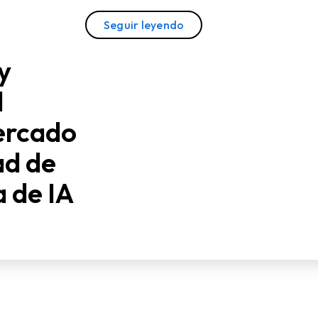
Seguir leyendo
y
l
ercado
ad de
a de IA