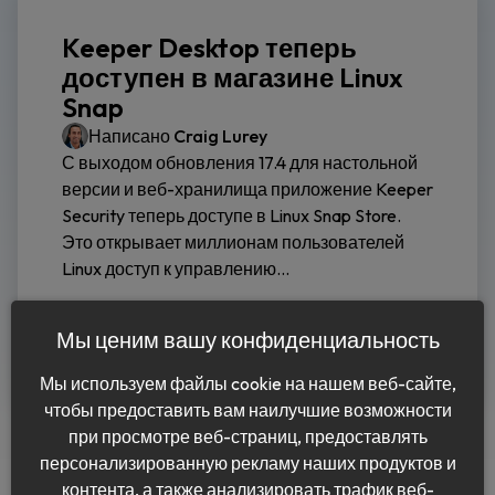
Keeper Desktop теперь
доступен в магазине Linux
Snap
Написано
Craig Lurey
С выходом обновления 17.4 для настольной
версии и веб-хранилища приложение Keeper
Security теперь доступе в Linux Snap Store.
Это открывает миллионам пользователей
Linux доступ к управлению...
Читать дальше
Мы ценим вашу конфиденциальность
Мы используем файлы cookie на нашем веб-сайте,
чтобы предоставить вам наилучшие возможности
при просмотре веб-страниц, предоставлять
персонализированную рекламу наших продуктов и
контента, а также анализировать трафик веб-