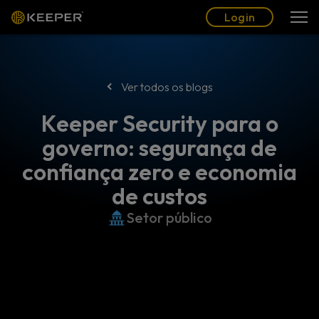
Blogue
Parceiros
Português (BR)
Login
Login
Ver todos os blogs
Keeper Security para o
governo: segurança de
confiança zero e economia
de custos
Setor público