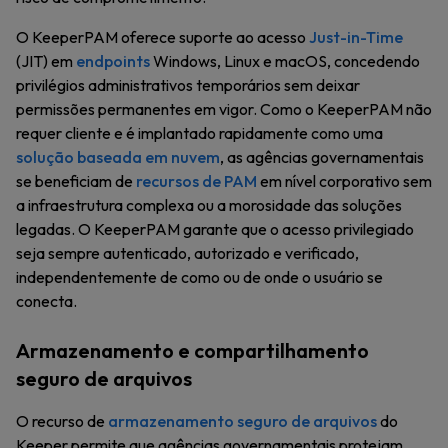
O KeeperPAM oferece suporte ao acesso
Just-in-Time
(JIT) em
endpoints
Windows, Linux e macOS, concedendo
privilégios administrativos temporários sem deixar
permissões permanentes em vigor. Como o KeeperPAM não
requer cliente e é implantado rapidamente como uma
solução baseada em nuvem
, as agências governamentais
se beneficiam de
recursos de PAM
em nível corporativo sem
a infraestrutura complexa ou a morosidade das soluções
legadas. O KeeperPAM garante que o acesso privilegiado
seja sempre autenticado, autorizado e verificado,
independentemente de como ou de onde o usuário se
conecta.
Armazenamento e compartilhamento
seguro de arquivos
O recurso de
armazenamento seguro de arquivos
do
Keeper permite que agências governamentais protejam