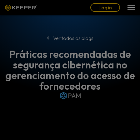
Blogue
Parceiros
Português (BR)
Login
Login
Ver todos os blogs
Práticas recomendadas de
segurança cibernética no
gerenciamento do acesso de
fornecedores
PAM