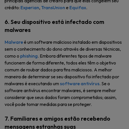
principais agências de crédito para que elas congelem seu
crédito:
Experian
,
TransUnion
e
Equifax
.
6. Seu dispositivo está infectado com
malwares
Malware
é um software malicioso instalado em dispositivos
sem o conhecimento do dono através de diversas técnicas,
como o
phishing
. Embora diferentes tipos de malware
funcionem de forma diferente, todos eles têm o objetivo
comum de roubar dados para fins maliciosos. A melhor
maneira de determinar se seu dispositivo foi infectado por
malwares é executando um
software antivírus
. Se o
software antivírus encontrar malwares, é sempre melhor
considerar que seus dados foram comprometidos; assim,
você pode tomar medidas para se proteger.
7. Familiares e amigos estão recebendo
mensagens estranhas suas