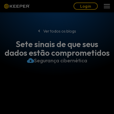
Blogue
Parceiros
Português (BR)
Login
Login
Ver todos os blogs
Sete sinais de que seus
dados estão comprometidos
Segurança cibernética