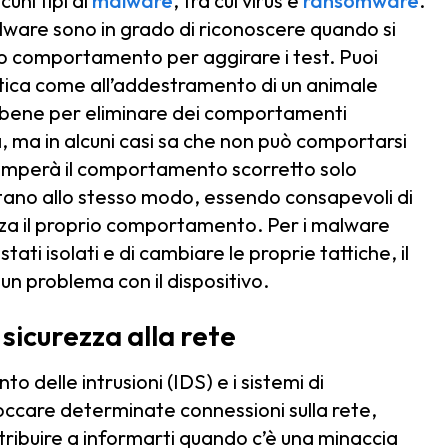
cuni tipi di
malware
, tra cui virus e
ransomware
.
lware sono in grado di riconoscere quando si
ro comportamento per aggirare i test. Puoi
tica come all’addestramento di un animale
o bene per eliminare dei comportamenti
a, ma in alcuni casi sa che non può comportarsi
romperà il comportamento scorretto solo
no allo stesso modo, essendo consapevoli di
nza il proprio comportamento. Per i malware
ati isolati e di cambiare le proprie tattiche, il
un problema con il dispositivo.
 sicurezza alla rete
o delle intrusioni (IDS) e i sistemi di
loccare determinate connessioni sulla rete,
ribuire a informarti quando c’è una minaccia