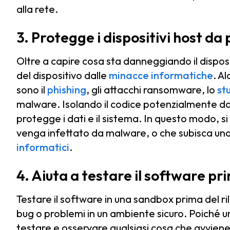
alla rete.
3. Protegge i dispositivi host da
Oltre a capire cosa sta danneggiando il disposi
del dispositivo dalle
minacce informatiche
. A
sono il
phishing
, gli attacchi ransomware, lo
st
malware. Isolando il codice potenzialmente da
protegge i dati e il sistema. In questo modo, si
venga infettato da malware, o che subisca una 
informatici
.
4. Aiuta a testare il software p
Testare il software in una sandbox prima del ril
bug o problemi in un ambiente sicuro. Poiché una
testare e osservare qualsiasi cosa che avviene