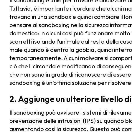
Il sandboxing è utile per trovare e analizzare al
Tuttavia, è importante ricordare che alcuni ma
trovano in una sandbox e quindi cambiare il lo
pensare al sandboxing nella sicurezza informa
domestico: in alcuni casi può funzionare molt
scorretti isolando l’animale dal resto della cas
male quando è dentro la gabbia, quindi inter
temporaneamente. Alcuni malware si comporta
ciò che li circonda e modificando di consegue
che non sono in grado di riconoscere di essere st
sandboxing è un’ottima soluzione per risolvere 
2. Aggiunge un ulteriore livello di
Il sandboxing può avvisare i sistemi di rilevament
prevenzione delle intrusioni (IPS) su quando b
aumentando così la sicurezza. Questo può cont