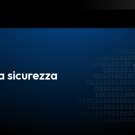
rica
Risorse
Contattaci
la sicurezza