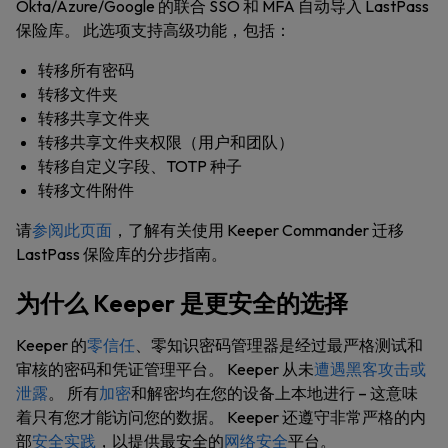
Okta/Azure/Google 的联合 SSO 和 MFA 自动导入 LastPass
保险库。 此选项支持高级功能，包括：
转移所有密码
转移文件夹
转移共享文件夹
转移共享文件夹权限（用户和团队）
转移自定义字段、TOTP 种子
转移文件附件
请
参阅此页面
，了解有关使用 Keeper Commander 迁移
LastPass 保险库的分步指南。
为什么 Keeper 是更安全的选择
Keeper 的
零信任
、零知识密码管理器是经过最严格测试和
审核的密码和凭证管理平台。 Keeper 从未
遭遇黑客攻击或
泄露
。 所有
加密
和解密均在您的设备上本地进行 – 这意味
着只有您才能访问您的数据。 Keeper 还遵守非常严格的内
部
安全实践
，以提供最安全的
网络安全
平台。