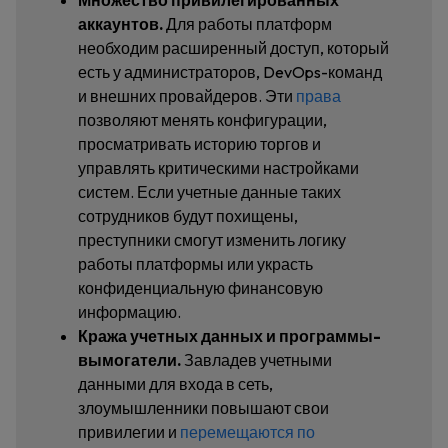
Множество привилегированных
аккаунтов.
Для работы платформ
необходим расширенный доступ, который
есть у администраторов, DevOps-команд
и внешних провайдеров. Эти
права
позволяют менять конфигурации,
просматривать историю торгов и
управлять критическими настройками
систем. Если учетные данные таких
сотрудников будут похищены,
преступники смогут изменить логику
работы платформы или украсть
конфиденциальную финансовую
информацию.
Кража учетных данных и программы-
вымогатели.
Завладев учетными
данными для входа в сеть,
злоумышленники повышают свои
привилегии и
перемещаются по