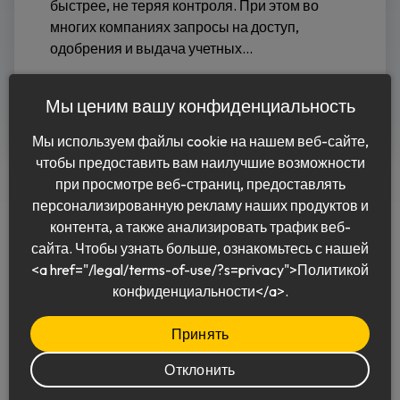
быстрее, не теряя контроля. При этом во
многих компаниях запросы на доступ,
одобрения и выдача учетных...
Читать дальше
Мы ценим вашу конфиденциальность
Мы используем файлы cookie на нашем веб-сайте,
чтобы предоставить вам наилучшие возможности
при просмотре веб-страниц, предоставлять
персонализированную рекламу наших продуктов и
контента, а также анализировать трафик веб-
сайта. Чтобы узнать больше, ознакомьтесь с нашей
<a href="/legal/terms-of-use/?s=privacy">Политикой
Pусский
конфиденциальности</a>.
Принять
Отклонить
© 2026 Keeper Security, Inc.